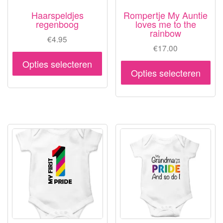
Haarspeldjes
Rompertje My Auntie
regenboog
loves me to the
rainbow
€
4.95
€
17.00
Dit
Opties selecteren
Dit
product
Opties selecteren
pr
heeft
hee
meerdere
me
variaties.
var
Deze
De
optie
opt
kan
ka
gekozen
ge
worden
wo
op
op
de
de
productpagina