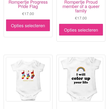
Rompertje Progress
Rompertje Proud
Pride Flag
member of a queer
family
€
17.00
€
17.00
Dit
Opties selecteren
Dit
product
Opties selecteren
pr
heeft
hee
meerdere
me
variaties.
var
Deze
De
optie
opt
kan
ka
gekozen
ge
worden
wo
op
op
de
de
productpagina
pr