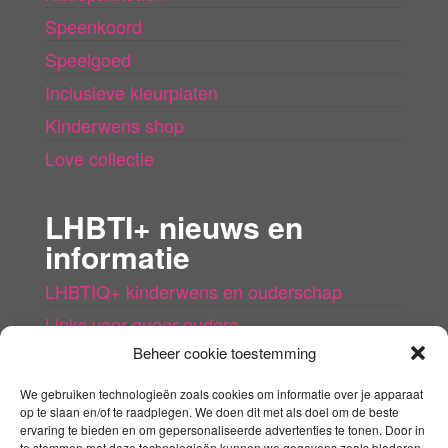
Speenkoord
Speelgoed
Inclusieve kleurplaten
Kinderwens shop
Love collectie
LHBTI+ nieuws en
informatie
LHBTIQ+ kinderwens en ouderschap
Links voor queer ouders
Beheer cookie toestemming
LHBTI+ (kinder)boeken
Queer agenda
We gebruiken technologieën zoals cookies om informatie over je apparaat
op te slaan en/of te raadplegen. We doen dit met als doel om de beste
ervaring te bieden en om gepersonaliseerde advertenties te tonen. Door in
te stemmen met deze technologieën kunnen we gegevens zoals bladeren