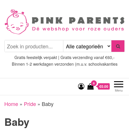
Spring
naar
de
inhoud
Pink Parents
het platform voor roze
(wens)ouders
Gratis feestelijk verpakt | Gratis verzending vanaf €60,-
Binnen 1-2 werkdagen verzonden (m.u.v. schoolvakanties
0
€0.00
Menu
Home
»
Pride
»
Baby
Baby