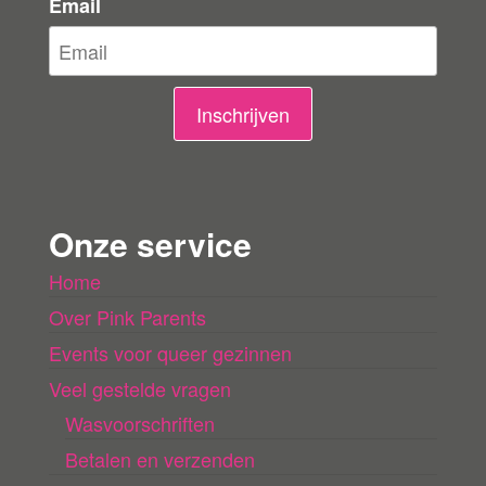
e
Email
l
i
n
Inschrijven
g
e
n
Onze service
l
Home
a
Over Pink Parents
d
e
Events voor queer gezinnen
n
Veel gestelde vragen
Wasvoorschriften
Betalen en verzenden