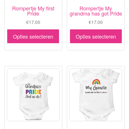
pr
Rompertje My first
Rompertje My
Pride
grandma has got Pride
€
17.00
€
17.00
Dit
Dit
Opties selecteren
Opties selecteren
product
pr
heeft
hee
meerdere
me
variaties.
var
Deze
De
optie
opt
kan
ka
gekozen
ge
worden
wo
op
op
de
de
productpagina
pr