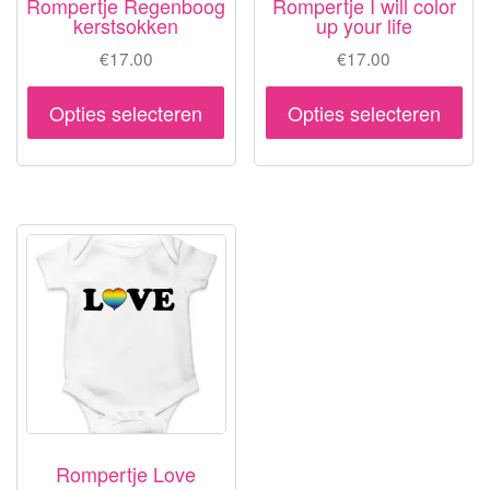
Rompertje Regenboog
Rompertje I will color
kerstsokken
up your life
€
17.00
€
17.00
Dit
Dit
Opties selecteren
Opties selecteren
product
pr
heeft
hee
meerdere
me
variaties.
var
Deze
De
optie
opt
kan
ka
gekozen
ge
worden
wo
op
op
de
de
productpagina
pr
Rompertje Love