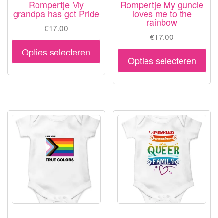
Rompertje My
Rompertje My guncle
grandpa has got Pride
loves me to the
rainbow
€
17.00
€
17.00
Dit
Opties selecteren
Dit
product
Opties selecteren
pr
heeft
hee
meerdere
me
variaties.
var
Deze
De
optie
opt
kan
ka
gekozen
ge
worden
wo
op
op
de
de
productpagina
pr