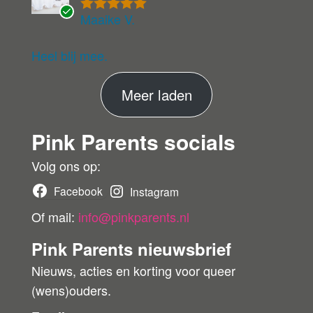
Maaike V.
Gewaardeer
G
d
5
uit 5
ev
eri
Heel blij mee.
fie
er
M
Meer laden
de
ko
e
pe
Pink Parents socials
e
r
r
Volg ons op:
b
Facebook
Instagram
e
Of mail:
info@pinkparents.nl
o
Pink Parents nieuwsbrief
o
Nieuws, acties en korting voor queer
r
(wens)ouders.
d