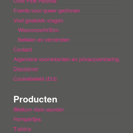
Over Pink Parents
d
e
Events voor queer gezinnen
n
Veel gestelde vragen
Wasvoorschriften
Betalen en verzenden
Contact
Algemene voorwaarden en privacyverklaring
Disclaimer
Cookiebeleid (EU)
Producten
Welkom klein wonder
Rompertjes
T-shirts