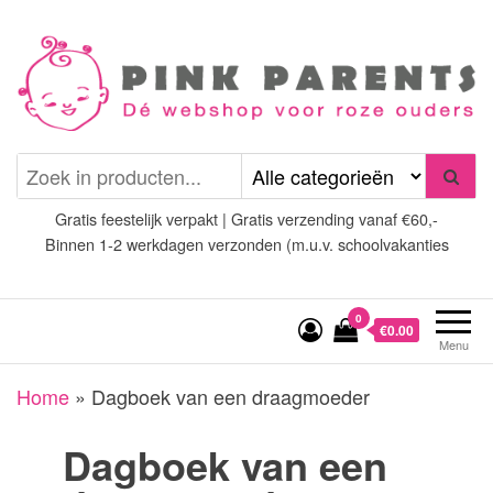
Spring
naar
de
inhoud
Pink Parents
het platform voor roze
(wens)ouders
Gratis feestelijk verpakt | Gratis verzending vanaf €60,-
Binnen 1-2 werkdagen verzonden (m.u.v. schoolvakanties
0
€0.00
Menu
Home
»
Dagboek van een draagmoeder
Dagboek van een