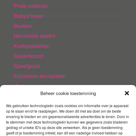
Pride collectie
Babyshower
Boeken
Homofiele doek®
Kadopakketten
Speenkoord
Speelgoed
Inclusieve kleurplaten
Kinderwens shop
Beheer cookie toestemming
Love collectie
We gebruiken technologieën zoals cookies om informatie over je apparaat
op te slaan en/of te raadplegen. We doen dit met als doel om de beste
LHBTI+ nieuws en
ervaring te bieden en om gepersonaliseerde advertenties te tonen. Door in
informatie
te stemmen met deze technologieën kunnen we gegevens zoals bladeren
gedrag of unieke ID's op deze site verwerken. Als je geen toestemming
geeft of je toestemming intrekt, kan dit een nadelige invloed hebben op