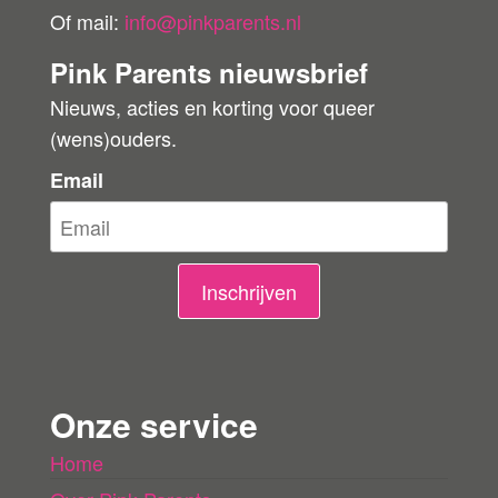
e
Of mail:
info@pinkparents.nl
o
Pink Parents nieuwsbrief
o
Nieuws, acties en korting voor queer
r
(wens)ouders.
d
e
Email
l
i
n
Inschrijven
g
e
n
Onze service
l
Home
a