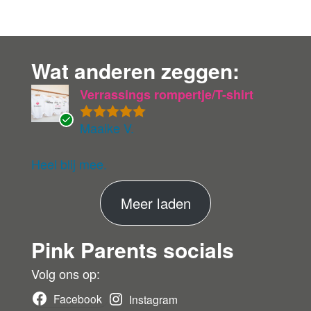
Wat anderen zeggen:
Verrassings rompertje/T-shirt
Maaike V.
Gewaardeer
G
d
5
uit 5
ev
eri
Heel blij mee.
fie
er
M
Meer laden
de
ko
e
pe
Pink Parents socials
e
r
r
Volg ons op:
b
Facebook
Instagram