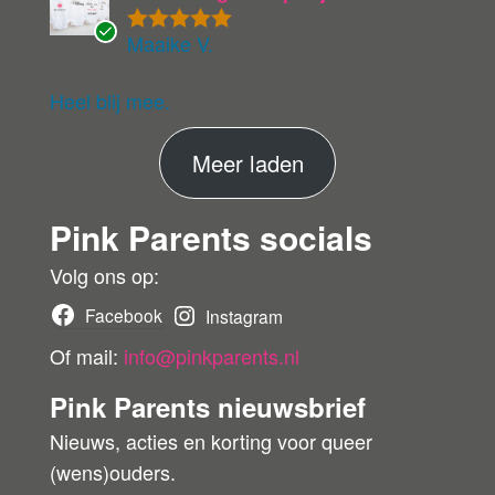
Maaike V.
Gewaardeer
G
d
5
uit 5
ev
eri
Heel blij mee.
fie
er
M
Meer laden
de
ko
e
pe
Pink Parents socials
e
r
r
Volg ons op:
b
Facebook
Instagram
e
Of mail:
info@pinkparents.nl
o
Pink Parents nieuwsbrief
o
Nieuws, acties en korting voor queer
r
(wens)ouders.
d