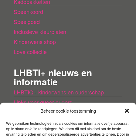
Kadopakketten
Speenkoord
Speelgoed
Inclusieve kleurplaten
Kinderwens shop
Love collectie
LHBTI+ nieuws en
informatie
LHBTIQ+ kinderwens en ouderschap
Links voor queer ouders
Beheer cookie toestemming
LHBTI+ (kinder)boeken
Queer agenda
We gebruiken technologieën zoals cookies om informatie over je apparaat
op te slaan en/of te raadplegen. We doen dit met als doel om de beste
ervaring te bieden en om gepersonaliseerde advertenties te tonen. Door in