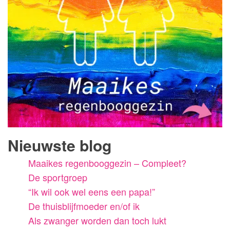
Nieuwste blog
Maaikes regenbooggezin – Compleet?
De sportgroep
“Ik wil ook wel eens een papa!”
De thuisblijfmoeder en/of ik
Als zwanger worden dan toch lukt