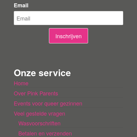
e
Email
l
i
n
Inschrijven
g
e
n
Onze service
l
Home
a
Over Pink Parents
d
e
Events voor queer gezinnen
n
Veel gestelde vragen
Wasvoorschriften
Betalen en verzenden