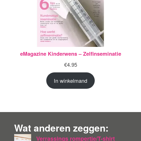
eMagazine Kinderwens – Zelfinseminatie
€
4.95
In winkelmand
Wat anderen zeggen:
Verrassings rompertje/T-shirt