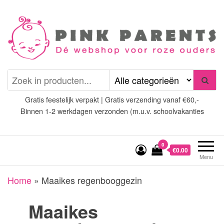
Spring
naar
de
inhoud
Pink Parents
het platform voor roze
(wens)ouders
Gratis feestelijk verpakt | Gratis verzending vanaf €60,-
Binnen 1-2 werkdagen verzonden (m.u.v. schoolvakanties
0
€0.00
Menu
Home
»
Maaikes regenbooggezin
Maaikes