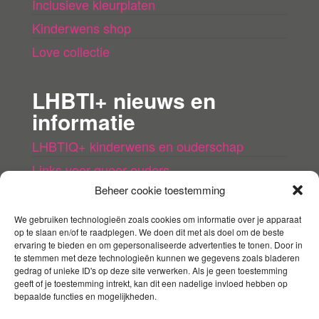
Inclusieve kleurplaten
Kinderwens shop
Love collectie
LHBTI+ nieuws en
informatie
LHBTIQ+ kinderwens en ouderschap
Links voor queer ouders
Beheer cookie toestemming
LHBTI+ (kinder)boeken
Queer agenda
We gebruiken technologieën zoals cookies om informatie over je apparaat
op te slaan en/of te raadplegen. We doen dit met als doel om de beste
ervaring te bieden en om gepersonaliseerde advertenties te tonen. Door in
Mijn account
te stemmen met deze technologieën kunnen we gegevens zoals bladeren
gedrag of unieke ID's op deze site verwerken. Als je geen toestemming
geeft of je toestemming intrekt, kan dit een nadelige invloed hebben op
Contact
bepaalde functies en mogelijkheden.
Mijn account