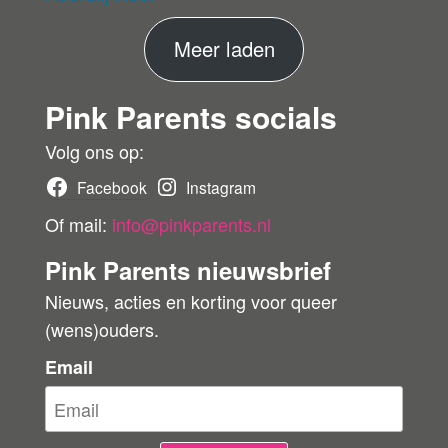
fie
er
M
Meer laden
de
ko
e
pe
Pink Parents socials
e
r
r
Volg ons op:
b
Facebook
Instagram
e
Of mail:
info@pinkparents.nl
o
Pink Parents nieuwsbrief
o
Nieuws, acties en korting voor queer
r
(wens)ouders.
d
e
Email
l
i