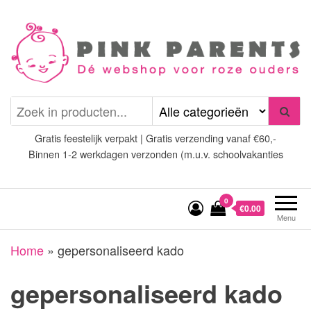
Spring
naar
de
inhoud
Pink Parents
het platform voor roze
(wens)ouders
Gratis feestelijk verpakt | Gratis verzending vanaf €60,-
Binnen 1-2 werkdagen verzonden (m.u.v. schoolvakanties
0
€0.00
Menu
Home
»
gepersonaliseerd kado
gepersonaliseerd kado