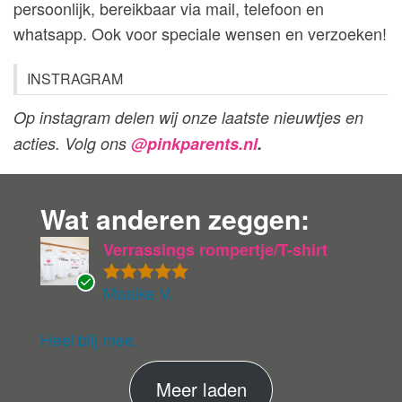
persoonlijk, bereikbaar via mail, telefoon en
whatsapp. Ook voor speciale wensen en verzoeken!
INSTRAGRAM
Op instagram delen wij onze laatste nieuwtjes en
acties. Volg ons
@pinkparents.nl
.
Wat anderen zeggen:
Verrassings rompertje/T-shirt
Maaike V.
Gewaardeer
G
d
5
uit 5
ev
eri
Heel blij mee.
fie
er
M
Meer laden
de