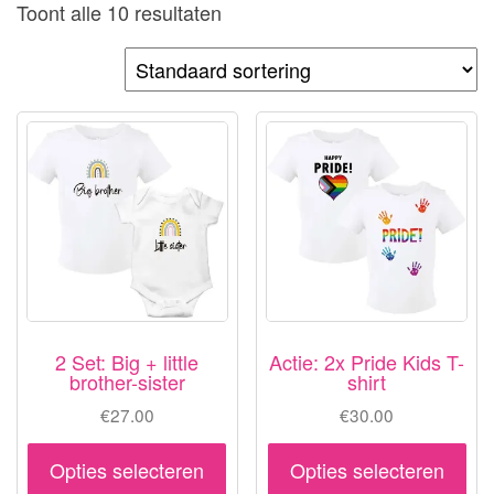
Toont alle 10 resultaten
2 Set: Big + little
Actie: 2x Pride Kids T-
brother-sister
shirt
€
27.00
€
30.00
Dit
Dit
Opties selecteren
Opties selecteren
product
pr