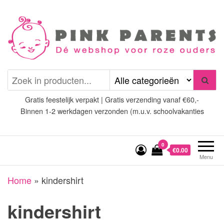
Spring
naar
de
inhoud
Pink Parents
het platform voor roze
(wens)ouders
Gratis feestelijk verpakt | Gratis verzending vanaf €60,-
Binnen 1-2 werkdagen verzonden (m.u.v. schoolvakanties
0
€0.00
Menu
Home
»
kindershirt
kindershirt