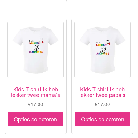
me
meerdere
var
variaties.
De
Deze
opt
optie
ka
kan
ge
gekozen
wo
worden
op
op
de
de
pr
productpagina
Kids T-shirt Ik heb
Kids T-shirt Ik heb
lekker twee mama’s
lekker twee papa’s
€
17.00
€
17.00
Dit
Dit
Opties selecteren
Opties selecteren
product
pr
heeft
hee