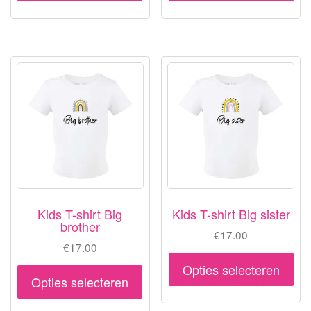
heeft
hee
meerdere
me
variaties.
var
Deze
De
optie
opt
kan
ka
gekozen
ge
worden
wo
op
op
de
de
productpagina
pr
Kids T-shirt Big
Kids T-shirt Big sister
brother
€
17.00
€
17.00
Dit
Opties selecteren
Dit
pr
Opties selecteren
product
hee
heeft