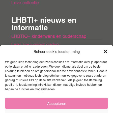
Love collectie
LHBTI+ nieuws en
informatie
LHBTIQ+ kinderwens en ouderschap
Links voor queer ouders
Beheer cookie toestemming
LHBTI+ (kinder)boeken
Queer agenda
We gebruiken technologieën zoals cookies om informatie over je apparaat
op te slaan en/of te raadplegen. We doen dit met als doel om de beste
ervaring te bieden en om gepersonaliseerde advertenties te tonen. Door in
Mijn account
te stemmen met deze technologieën kunnen we gegevens zoals bladeren
gedrag of unieke ID's op deze site verwerken. Als je geen toestemming
geeft of je toestemming intrekt, kan dit een nadelige invloed hebben op
Contact
bepaalde functies en mogelijkheden.
Mijn account
Winkelmandje
Accepteren