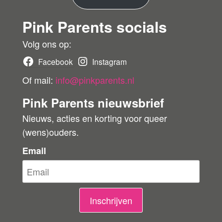
ko
e
pe
Pink Parents socials
e
r
r
Volg ons op:
b
Facebook
Instagram
e
Of mail:
info@pinkparents.nl
o
Pink Parents nieuwsbrief
o
Nieuws, acties en korting voor queer
r
(wens)ouders.
d
e
Email
l
i
n
Inschrijven
g