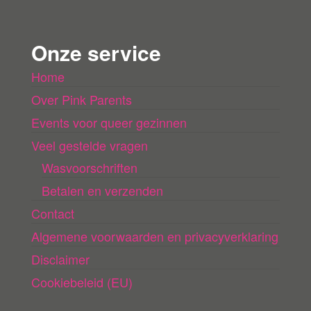
e
n
Onze service
l
Home
a
Over Pink Parents
d
e
Events voor queer gezinnen
n
Veel gestelde vragen
Wasvoorschriften
Betalen en verzenden
Contact
Algemene voorwaarden en privacyverklaring
Disclaimer
Cookiebeleid (EU)