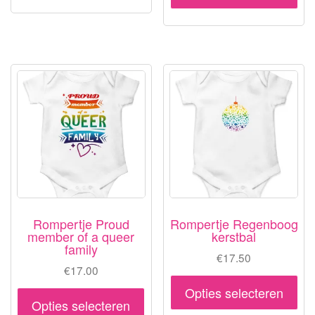
heeft
hee
meerdere
me
variaties.
var
Deze
De
optie
opt
kan
ka
gekozen
ge
worden
wo
op
op
de
de
productpagina
pr
Rompertje Proud
Rompertje Regenboog
member of a queer
kerstbal
family
€
17.50
€
17.00
Dit
Opties selecteren
Dit
pr
Opties selecteren
product