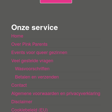
g
e
n
Onze service
l
Home
a
Over Pink Parents
d
e
Events voor queer gezinnen
n
Veel gestelde vragen
Wasvoorschriften
Betalen en verzenden
Contact
Algemene voorwaarden en privacyverklaring
Disclaimer
Cookiebeleid (EU)