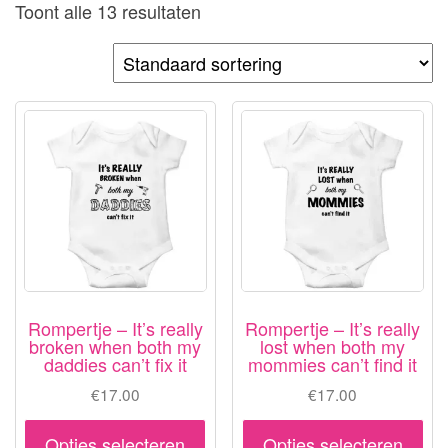
Toont alle 13 resultaten
Rompertje – It’s really
Rompertje – It’s really
broken when both my
lost when both my
daddies can’t fix it
mommies can’t find it
€
17.00
€
17.00
Dit
Dit
Opties selecteren
Opties selecteren