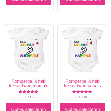
product
pr
heeft
hee
meerdere
me
variaties.
var
Deze
De
optie
opt
kan
ka
gekozen
ge
worden
wo
op
op
de
de
productpagina
pr
Rompertje Ik heb
Rompertje Ik heb
lekker twee mama’s
lekker twee papa’s
€
17.00
€
17.00
Waardering
Waardering
5.00
5.00
Dit
Dit
uit 5
uit 5
Opties selecteren
Opties selecteren