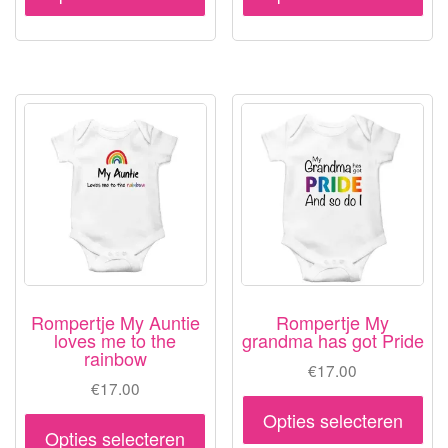
product
pr
heeft
hee
meerdere
me
variaties.
var
Deze
De
optie
opt
kan
ka
gekozen
ge
worden
wo
op
op
de
de
productpagina
pr
Rompertje My Auntie
Rompertje My
loves me to the
grandma has got Pride
rainbow
€
17.00
€
17.00
Dit
Opties selecteren
Dit
pr
Opties selecteren