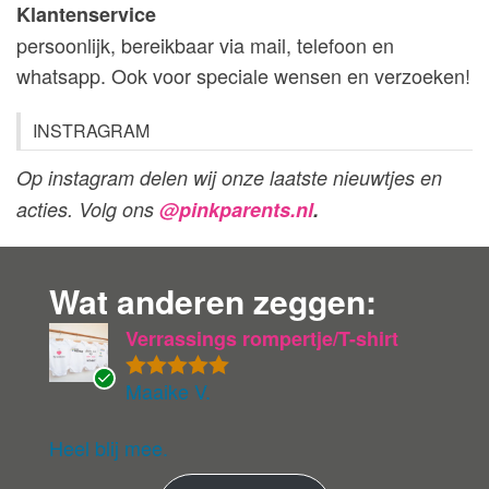
Klantenservice
persoonlijk, bereikbaar via mail, telefoon en
whatsapp. Ook voor speciale wensen en verzoeken!
INSTRAGRAM
Op instagram delen wij onze laatste nieuwtjes en
acties. Volg ons
@pinkparents.nl
.
Wat anderen zeggen:
Verrassings rompertje/T-shirt
Maaike V.
Gewaardeer
G
d
5
uit 5
ev
eri
Heel blij mee.
fie