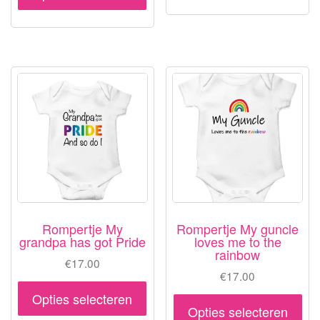
product
hee
heeft
me
meerdere
var
variaties.
De
Deze
opt
optie
ka
kan
ge
gekozen
wo
worden
op
op
de
de
pr
productpagina
Rompertje My
Rompertje My guncle
grandpa has got Pride
loves me to the
rainbow
€
17.00
€
17.00
Dit
Opties selecteren
Dit
product
Opties selecteren
pr