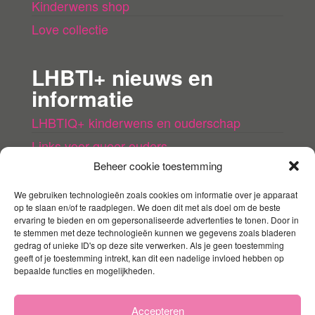
Kinderwens shop
Love collectie
LHBTI+ nieuws en
informatie
LHBTIQ+ kinderwens en ouderschap
Links voor queer ouders
Beheer cookie toestemming
LHBTI+ (kinder)boeken
Queer agenda
We gebruiken technologieën zoals cookies om informatie over je apparaat
op te slaan en/of te raadplegen. We doen dit met als doel om de beste
ervaring te bieden en om gepersonaliseerde advertenties te tonen. Door in
Mijn account
te stemmen met deze technologieën kunnen we gegevens zoals bladeren
gedrag of unieke ID's op deze site verwerken. Als je geen toestemming
geeft of je toestemming intrekt, kan dit een nadelige invloed hebben op
Contact
bepaalde functies en mogelijkheden.
Mijn account
Winkelmandje
Accepteren