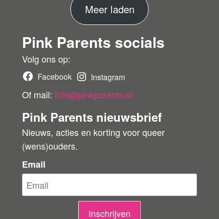
er
M
Meer laden
de
ko
e
pe
Pink Parents socials
e
r
r
Volg ons op:
b
Facebook
Instagram
e
Of mail:
info@pinkparents.nl
o
Pink Parents nieuwsbrief
o
Nieuws, acties en korting voor queer
r
(wens)ouders.
d
e
Email
l
i
n
Inschrijven