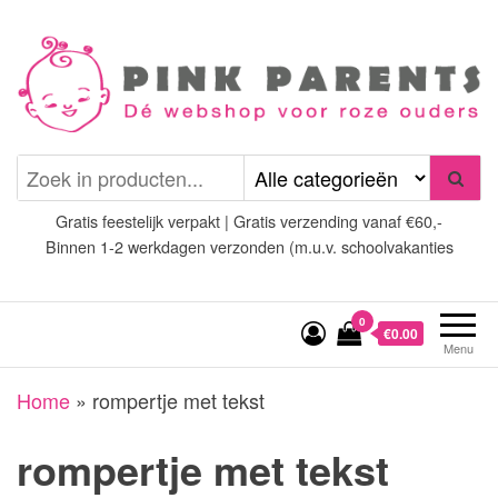
Spring
naar
de
inhoud
Pink Parents
het platform voor roze
(wens)ouders
Gratis feestelijk verpakt | Gratis verzending vanaf €60,-
Binnen 1-2 werkdagen verzonden (m.u.v. schoolvakanties
0
€0.00
Menu
Home
»
rompertje met tekst
rompertje met tekst