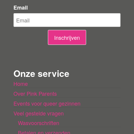
e
Email
l
i
n
Inschrijven
g
e
n
Onze service
l
Home
a
Over Pink Parents
d
e
Events voor queer gezinnen
n
Veel gestelde vragen
Wasvoorschriften
Betalen en verzenden