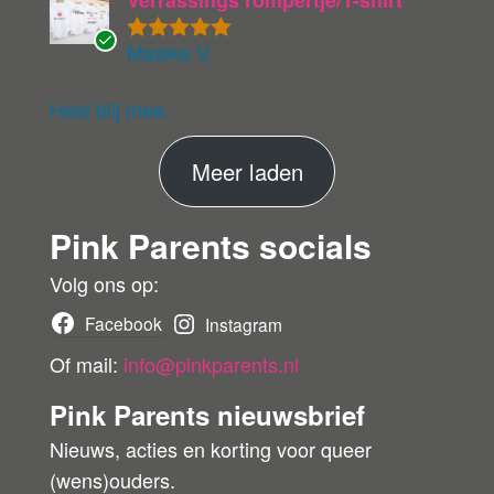
Maaike V.
Gewaardeer
G
d
5
uit 5
ev
eri
Heel blij mee.
fie
er
M
Meer laden
de
ko
e
pe
Pink Parents socials
e
r
r
Volg ons op:
b
Facebook
Instagram
e
Of mail:
info@pinkparents.nl
o
Pink Parents nieuwsbrief
o
Nieuws, acties en korting voor queer
r
(wens)ouders.
d