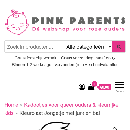
Spring
naar
de
inhoud
Pink Parents
het platform voor roze
(wens)ouders
Gratis feestelijk verpakt | Gratis verzending vanaf €60,-
Binnen 1-2 werkdagen verzonden (m.u.v. schoolvakanties
0
€0.00
Menu
Home
»
Kadootjes voor queer ouders & kleurrijke
kids
»
Kleurplaat Jongetje met jurk en bal