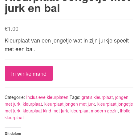
jurk en bal
€
1.00
Kleurplaat van een jongetje wat in zijn jurkje speelt
met een bal.
Kleurplaat
In winkelmand
Jongetje
met
jurk
Categorie:
Inclusieve kleurplaten
Tags:
gratis kleurplaat
,
jongen
en
met jurk
,
kleurplaat
,
kleurplaat jongen met jurk
,
kleurplaat jongetje
met jurk
,
kleurplaat kind met jurk
,
kleurplaat modern gezin
,
lhbtiq
bal
kleurplaat
aantal
Dit delen: