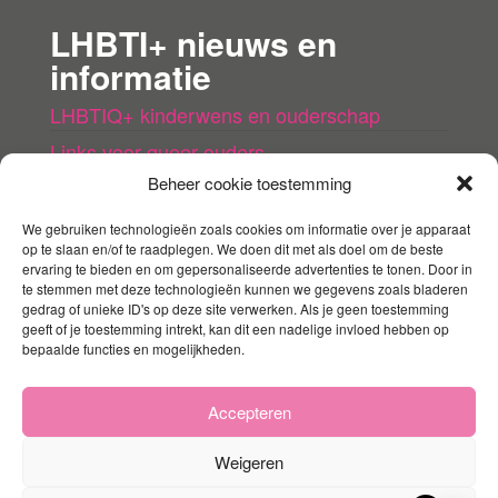
LHBTI+ nieuws en
informatie
LHBTIQ+ kinderwens en ouderschap
Links voor queer ouders
Beheer cookie toestemming
LHBTI+ (kinder)boeken
Queer agenda
We gebruiken technologieën zoals cookies om informatie over je apparaat
op te slaan en/of te raadplegen. We doen dit met als doel om de beste
ervaring te bieden en om gepersonaliseerde advertenties te tonen. Door in
Mijn account
te stemmen met deze technologieën kunnen we gegevens zoals bladeren
gedrag of unieke ID's op deze site verwerken. Als je geen toestemming
geeft of je toestemming intrekt, kan dit een nadelige invloed hebben op
Contact
bepaalde functies en mogelijkheden.
Mijn account
Winkelmandje
Accepteren
Weigeren