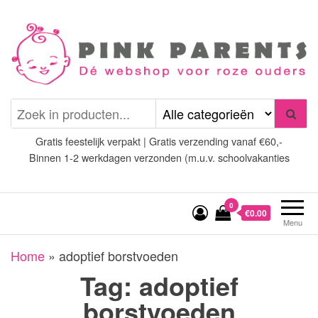
Spring
naar
de
inhoud
Pink Parents
het platform voor roze
(wens)ouders
Gratis feestelijk verpakt | Gratis verzending vanaf €60,-
Binnen 1-2 werkdagen verzonden (m.u.v. schoolvakanties
0
€0.00
Menu
Home
»
adoptief borstvoeden
Tag:
adoptief
borstvoeden