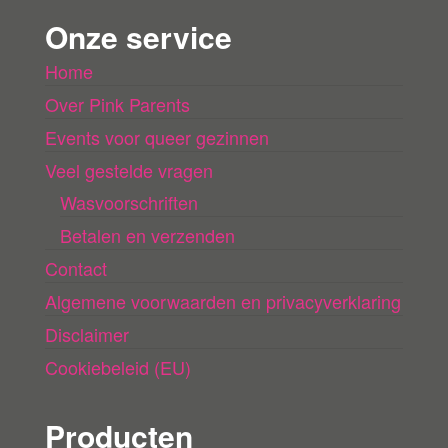
n
Onze service
l
Home
a
Over Pink Parents
d
e
Events voor queer gezinnen
n
Veel gestelde vragen
Wasvoorschriften
Betalen en verzenden
Contact
Algemene voorwaarden en privacyverklaring
Disclaimer
Cookiebeleid (EU)
Producten