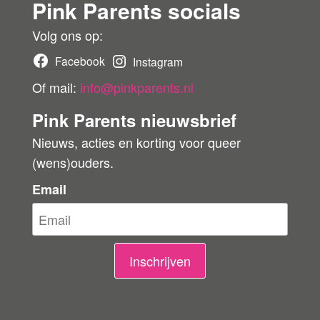
Pink Parents socials
e
r
r
Volg ons op:
b
Facebook
Instagram
e
Of mail:
info@pinkparents.nl
o
Pink Parents nieuwsbrief
o
Nieuws, acties en korting voor queer
r
(wens)ouders.
d
e
Email
l
i
n
Inschrijven
g
e