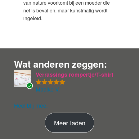
van nature voorkomt bij een moeder die
net is bevallen, maar kunstmatig wordt
ingeleid.
Wat anderen zeggen:
Verrassings rompertje/T-shirt
Maaike V.
Gewaardeer
G
d
5
uit 5
ev
eri
Heel blij mee.
fie
er
M
Meer laden
de
ko
e
pe