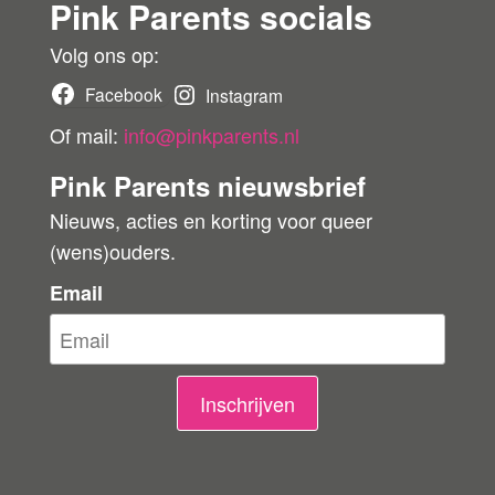
Pink Parents socials
e
r
r
Volg ons op:
b
Facebook
Instagram
e
Of mail:
info@pinkparents.nl
o
Pink Parents nieuwsbrief
o
Nieuws, acties en korting voor queer
r
(wens)ouders.
d
e
Email
l
i
n
Inschrijven
g
e