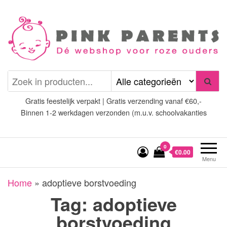
Spring
naar
de
inhoud
Pink Parents
het platform voor roze
(wens)ouders
Gratis feestelijk verpakt | Gratis verzending vanaf €60,-
Binnen 1-2 werkdagen verzonden (m.u.v. schoolvakanties
0
€0.00
Menu
Home
»
adoptieve borstvoeding
Tag:
adoptieve
borstvoeding