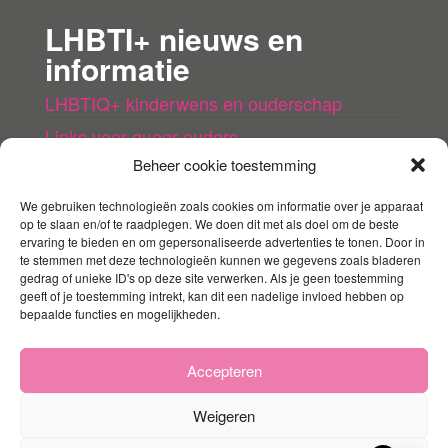
LHBTI+ nieuws en
informatie
LHBTIQ+ kinderwens en ouderschap
Links voor queer ouders
Beheer cookie toestemming
LHBTI+ (kinder)boeken
Queer agenda
We gebruiken technologieën zoals cookies om informatie over je apparaat
op te slaan en/of te raadplegen. We doen dit met als doel om de beste
ervaring te bieden en om gepersonaliseerde advertenties te tonen. Door in
Mijn account
te stemmen met deze technologieën kunnen we gegevens zoals bladeren
gedrag of unieke ID's op deze site verwerken. Als je geen toestemming
geeft of je toestemming intrekt, kan dit een nadelige invloed hebben op
Contact
bepaalde functies en mogelijkheden.
Mijn account
Winkelmandje
Accepteren
Weigeren