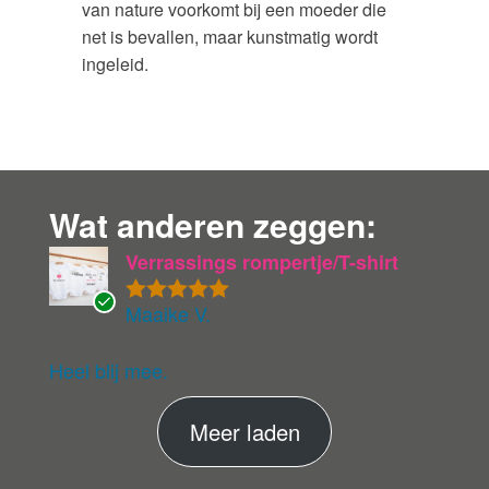
van nature voorkomt bij een moeder die
net is bevallen, maar kunstmatig wordt
ingeleid.
Wat anderen zeggen:
Verrassings rompertje/T-shirt
Maaike V.
Gewaardeer
G
d
5
uit 5
ev
eri
Heel blij mee.
fie
er
M
Meer laden
de
ko
e
pe