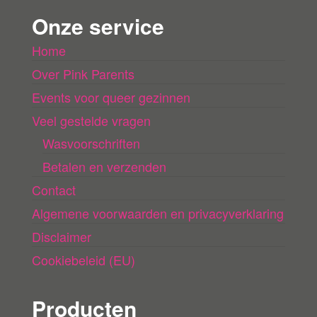
n
Onze service
l
Home
a
Over Pink Parents
d
e
Events voor queer gezinnen
n
Veel gestelde vragen
Wasvoorschriften
Betalen en verzenden
Contact
Algemene voorwaarden en privacyverklaring
Disclaimer
Cookiebeleid (EU)
Producten