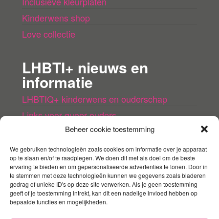
Inclusieve kleurplaten
Kinderwens shop
Love collectie
LHBTI+ nieuws en
informatie
LHBTIQ+ kinderwens en ouderschap
Links voor queer ouders
Beheer cookie toestemming
LHBTI+ (kinder)boeken
Queer agenda
We gebruiken technologieën zoals cookies om informatie over je apparaat
op te slaan en/of te raadplegen. We doen dit met als doel om de beste
ervaring te bieden en om gepersonaliseerde advertenties te tonen. Door in
Mijn account
te stemmen met deze technologieën kunnen we gegevens zoals bladeren
gedrag of unieke ID's op deze site verwerken. Als je geen toestemming
geeft of je toestemming intrekt, kan dit een nadelige invloed hebben op
Contact
bepaalde functies en mogelijkheden.
Mijn account