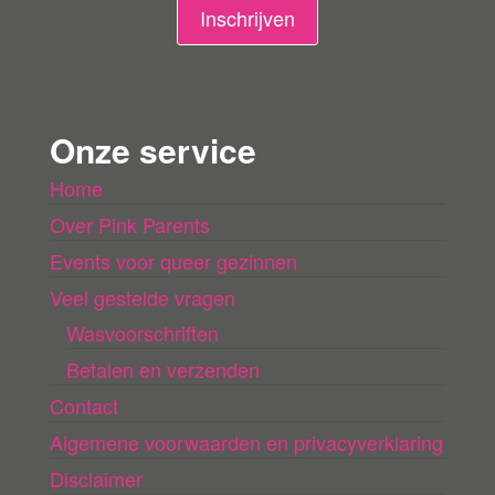
n
Inschrijven
g
e
n
Onze service
l
Home
a
Over Pink Parents
d
e
Events voor queer gezinnen
n
Veel gestelde vragen
Wasvoorschriften
Betalen en verzenden
Contact
Algemene voorwaarden en privacyverklaring
Disclaimer