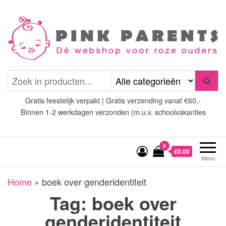
Spring
naar
de
inhoud
Pink Parents
het platform voor roze
(wens)ouders
Gratis feestelijk verpakt | Gratis verzending vanaf €60,-
Binnen 1-2 werkdagen verzonden (m.u.v. schoolvakanties
0
€0.00
Menu
Home
»
boek over genderidentiteit
Tag:
boek over
genderidentiteit