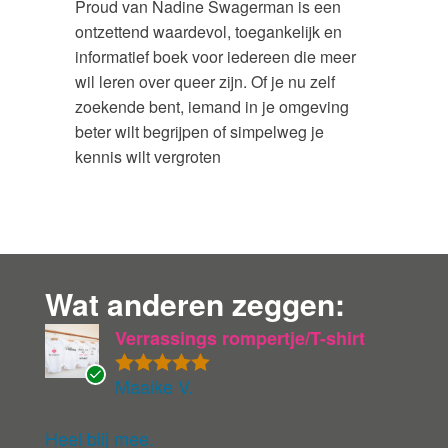
Proud van Nadine Swagerman is een
ontzettend waardevol, toegankelijk en
informatief boek voor iedereen die meer
wil leren over queer zijn. Of je nu zelf
zoekende bent, iemand in je omgeving
beter wilt begrijpen of simpelweg je
kennis wilt vergroten
Wat anderen zeggen:
Verrassings rompertje/T-shirt
Maaike V.
Gewaardeer
G
d
5
uit 5
ev
eri
Heel blij mee.