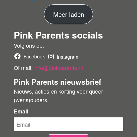
fie
er
M
Meer laden
de
ko
e
pe
Pink Parents socials
e
r
r
Volg ons op:
b
Facebook
Instagram
e
Of mail:
info@pinkparents.nl
o
Pink Parents nieuwsbrief
o
Nieuws, acties en korting voor queer
r
(wens)ouders.
d
e
Email
l
i