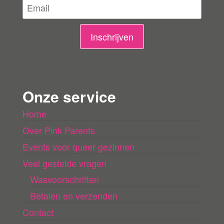
l
i
n
Inschrijven
g
e
n
Onze service
l
Home
a
Over Pink Parents
d
e
Events voor queer gezinnen
n
Veel gestelde vragen
Wasvoorschriften
Betalen en verzenden
Contact