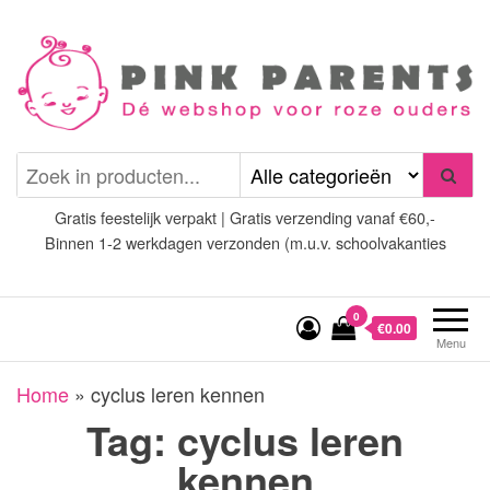
Spring
naar
de
inhoud
Pink Parents
het platform voor roze
(wens)ouders
Gratis feestelijk verpakt | Gratis verzending vanaf €60,-
Binnen 1-2 werkdagen verzonden (m.u.v. schoolvakanties
0
€0.00
Menu
Home
»
cyclus leren kennen
Tag:
cyclus leren
kennen