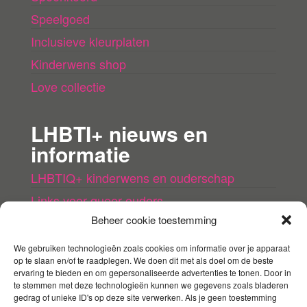
Speelgoed
Inclusieve kleurplaten
Kinderwens shop
Love collectie
LHBTI+ nieuws en
informatie
LHBTIQ+ kinderwens en ouderschap
Links voor queer ouders
Beheer cookie toestemming
LHBTI+ (kinder)boeken
Queer agenda
We gebruiken technologieën zoals cookies om informatie over je apparaat
op te slaan en/of te raadplegen. We doen dit met als doel om de beste
ervaring te bieden en om gepersonaliseerde advertenties te tonen. Door in
Mijn account
te stemmen met deze technologieën kunnen we gegevens zoals bladeren
gedrag of unieke ID's op deze site verwerken. Als je geen toestemming