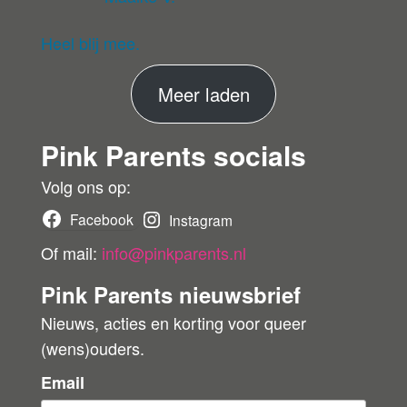
G
d
5
uit 5
ev
eri
Heel blij mee.
fie
er
M
Meer laden
de
ko
e
pe
Pink Parents socials
e
r
r
Volg ons op:
b
Facebook
Instagram
e
Of mail:
info@pinkparents.nl
o
Pink Parents nieuwsbrief
o
Nieuws, acties en korting voor queer
r
(wens)ouders.
d
e
Email