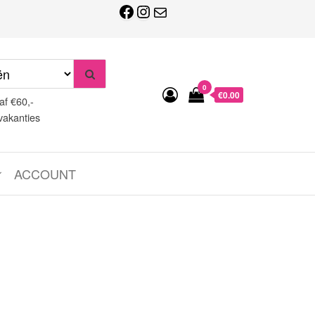
Facebook
Instagram
E-mail
0
€0.00
af €60,-
vakanties
ACCOUNT