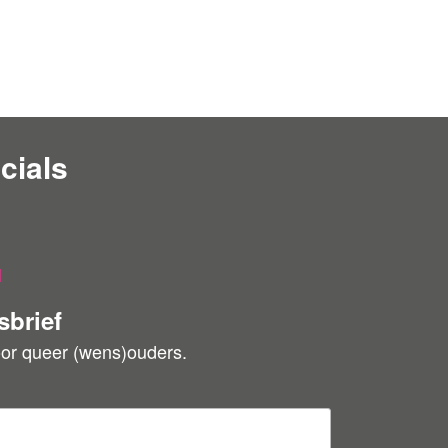
cials
l
sbrief
oor queer (wens)ouders.