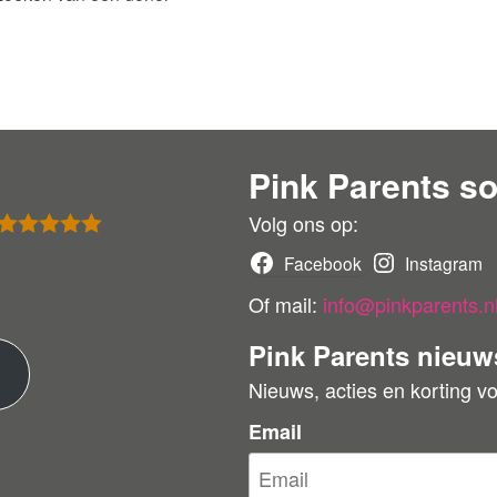
Pink Parents so
Volg ons op:
Gewaardeer
Facebook
Instagram
d
5
uit 5
Of mail:
info@pinkparents.n
Pink Parents nieuw
M
Nieuws, acties en korting v
e
Email
e
r