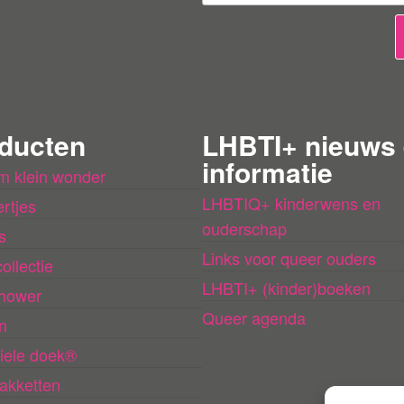
b
e
o
o
r
ducten
LHBTI+ nieuws
d
informatie
m klein wonder
e
LHBTIQ+ kinderwens en
rtjes
l
ouderschap
s
i
Links voor queer ouders
ollectie
n
LHBTI+ (kinder)boeken
hower
g
Queer agenda
n
e
iele doek®
n
akketten
l