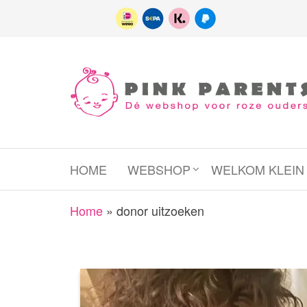
Spring
naar
de
inhoud
Pink
het platform
voor roze
Parents
(wens)ouders
HOME
WEBSHOP
WELKOM KLEI
Home
»
donor uitzoeken