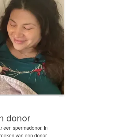
n donor
r een spermadonor. In
itzoeken van een donor