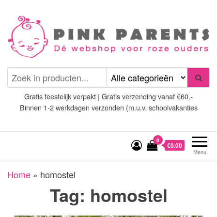
Spring
naar
de
inhoud
Pink Parents
het platform voor roze
(wens)ouders
Gratis feestelijk verpakt | Gratis verzending vanaf €60,-
Binnen 1-2 werkdagen verzonden (m.u.v. schoolvakanties
0
€0.00
Menu
Home
»
homostel
Tag:
homostel