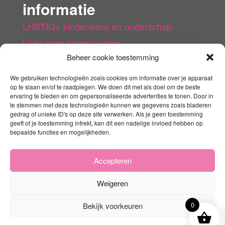
informatie
LHBTIQ+ kinderwens en ouderschap
Links voor queer ouders
Beheer cookie toestemming
LHBTI+ (kinder)boeken
Queer agenda
We gebruiken technologieën zoals cookies om informatie over je apparaat
op te slaan en/of te raadplegen. We doen dit met als doel om de beste
ervaring te bieden en om gepersonaliseerde advertenties te tonen. Door in
Mijn account
te stemmen met deze technologieën kunnen we gegevens zoals bladeren
gedrag of unieke ID's op deze site verwerken. Als je geen toestemming
geeft of je toestemming intrekt, kan dit een nadelige invloed hebben op
Contact
bepaalde functies en mogelijkheden.
Mijn account
Winkelmandje
Accepteren
Weigeren
0
Bekijk voorkeuren
Ondersteund door
WordPress
|
Thema:
Envo