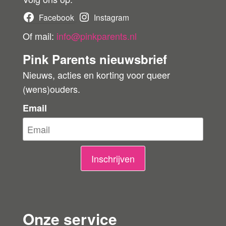
b
Facebook
Instagram
e
Of mail:
info@pinkparents.nl
o
Pink Parents nieuwsbrief
o
Nieuws, acties en korting voor queer
r
(wens)ouders.
d
e
Email
l
i
n
Inschrijven
g
e
n
Onze service
l