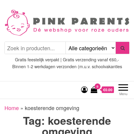
Spring
naar
de
inhoud
Pink Parents
het platform voor roze
(wens)ouders
Gratis feestelijk verpakt | Gratis verzending vanaf €60,-
Binnen 1-2 werkdagen verzonden (m.u.v. schoolvakanties
0
€0.00
Menu
Home
»
koesterende omgeving
Tag:
koesterende
omgeving