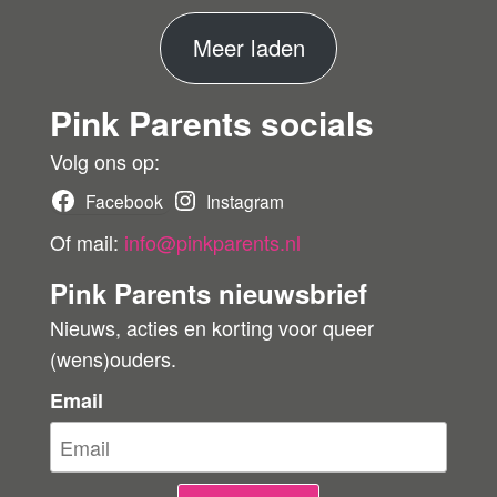
fie
er
M
Meer laden
de
ko
e
pe
Pink Parents socials
e
r
r
Volg ons op:
b
Facebook
Instagram
e
Of mail:
info@pinkparents.nl
o
Pink Parents nieuwsbrief
o
Nieuws, acties en korting voor queer
r
(wens)ouders.
d
e
Email
l
i