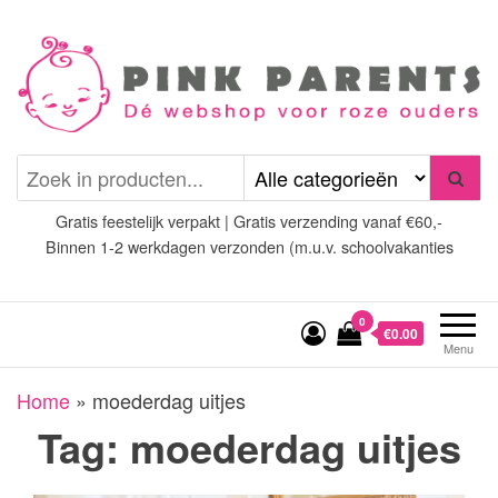
Spring
naar
de
inhoud
Pink Parents
het platform voor roze
(wens)ouders
Gratis feestelijk verpakt | Gratis verzending vanaf €60,-
Binnen 1-2 werkdagen verzonden (m.u.v. schoolvakanties
0
€0.00
Menu
Home
»
moederdag uitjes
Tag:
moederdag uitjes