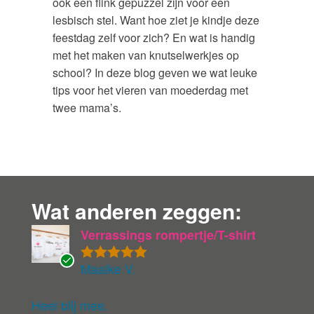
ook een flink gepuzzel zijn voor een
lesbisch stel. Want hoe ziet je kindje deze
feestdag zelf voor zich? En wat is handig
met het maken van knutselwerkjes op
school? In deze blog geven we wat leuke
tips voor het vieren van moederdag met
twee mama’s.
Wat anderen zeggen:
Verrassings rompertje/T-shirt
Maaike V.
Gewaardeer
G
d
5
uit 5
ev
eri
Heel blij mee.