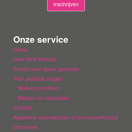
n
Inschrijven
g
e
n
Onze service
l
Home
a
Over Pink Parents
d
e
Events voor queer gezinnen
n
Veel gestelde vragen
Wasvoorschriften
Betalen en verzenden
Contact
Algemene voorwaarden en privacyverklaring
Disclaimer