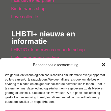
Kinderwens shop
Love collectie
LHBTI+ nieuws en
informatie
LHBTIQ+ kinderwens en ouderschap
Links voor queer ouders
Beheer cookie toestemming
LHBTI+ (kinder)boeken
Queer agenda
We gebruiken technologieën zoals cookies om informatie over je apparaat
op te slaan en/of te raadplegen. We doen dit met als doel om de beste
ervaring te bieden en om gepersonaliseerde advertenties te tonen. Door in
Mijn account
te stemmen met deze technologieën kunnen we gegevens zoals bladeren
gedrag of unieke ID's op deze site verwerken. Als je geen toestemming
geeft of je toestemming intrekt, kan dit een nadelige invloed hebben op
Contact
bepaalde functies en mogelijkheden.
Mijn account