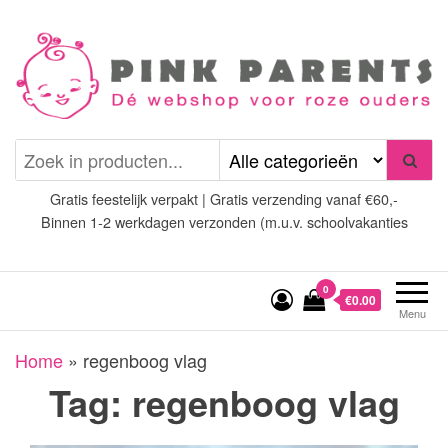
Spring
naar
de
inhoud
Pink Parents
het platform voor roze
(wens)ouders
Gratis feestelijk verpakt | Gratis verzending vanaf €60,-
Binnen 1-2 werkdagen verzonden (m.u.v. schoolvakanties
0
€0.00
Menu
Home
»
regenboog vlag
Tag:
regenboog vlag