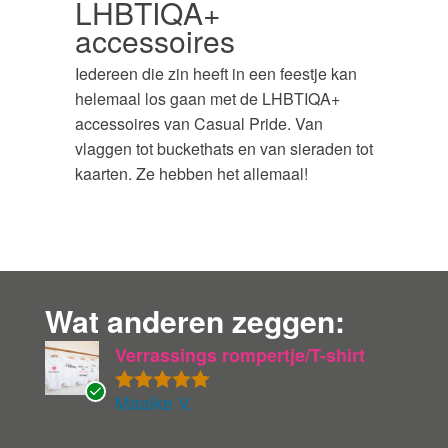
LHBTIQA+
accessoires
Iedereen die zin heeft in een feestje kan
helemaal los gaan met de LHBTIQA+
accessoires van Casual Pride. Van
vlaggen tot buckethats en van sieraden tot
kaarten. Ze hebben het allemaal!
Wat anderen zeggen:
Verrassings rompertje/T-shirt
Maaike V.
Gewaardeer
G
d
5
uit 5
ev