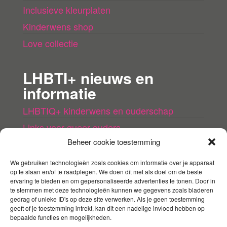
Inclusieve kleurplaten
Kinderwens shop
Love collectie
LHBTI+ nieuws en
informatie
LHBTIQ+ kinderwens en ouderschap
Links voor queer ouders
Beheer cookie toestemming
LHBTI+ (kinder)boeken
Queer agenda
We gebruiken technologieën zoals cookies om informatie over je apparaat
op te slaan en/of te raadplegen. We doen dit met als doel om de beste
ervaring te bieden en om gepersonaliseerde advertenties te tonen. Door in
Mijn account
te stemmen met deze technologieën kunnen we gegevens zoals bladeren
gedrag of unieke ID's op deze site verwerken. Als je geen toestemming
geeft of je toestemming intrekt, kan dit een nadelige invloed hebben op
Contact
bepaalde functies en mogelijkheden.