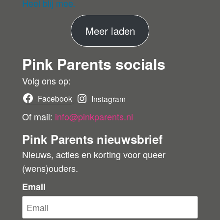
eri
Heel blij mee.
fie
er
M
Meer laden
de
ko
e
pe
Pink Parents socials
e
r
r
Volg ons op:
b
Facebook
Instagram
e
Of mail:
info@pinkparents.nl
o
Pink Parents nieuwsbrief
o
Nieuws, acties en korting voor queer
r
(wens)ouders.
d
e
Email
l
i