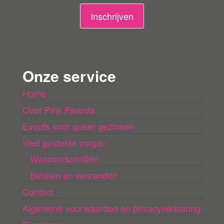
n
Inschrijven
g
e
n
Onze service
l
Home
a
Over Pink Parents
d
e
Events voor queer gezinnen
n
Veel gestelde vragen
Wasvoorschriften
Betalen en verzenden
Contact
Algemene voorwaarden en privacyverklaring