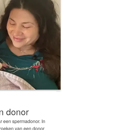
n donor
r een spermadonor. In
itzoeken van een donor