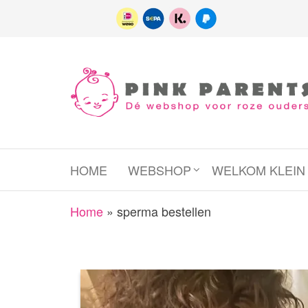
Spring
naar
de
inhoud
Pink
het platform
voor roze
Parents
(wens)ouders
HOME
WEBSHOP
WELKOM KLEI
Home
»
sperma bestellen