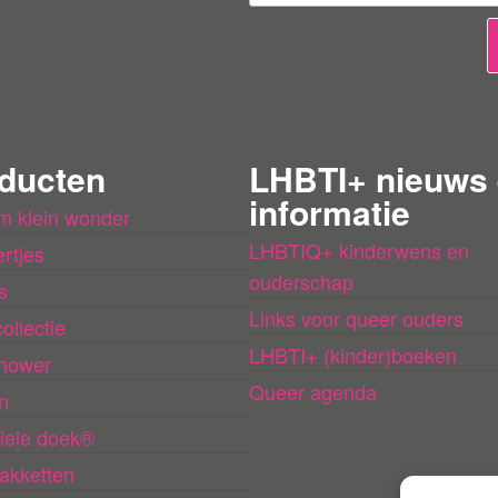
b
e
o
o
r
ducten
LHBTI+ nieuws
d
informatie
m klein wonder
e
LHBTIQ+ kinderwens en
rtjes
l
ouderschap
s
i
Links voor queer ouders
ollectie
n
LHBTI+ (kinder)boeken
hower
g
Queer agenda
n
e
iele doek®
n
akketten
l