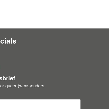
cials
l
sbrief
oor queer (wens)ouders.