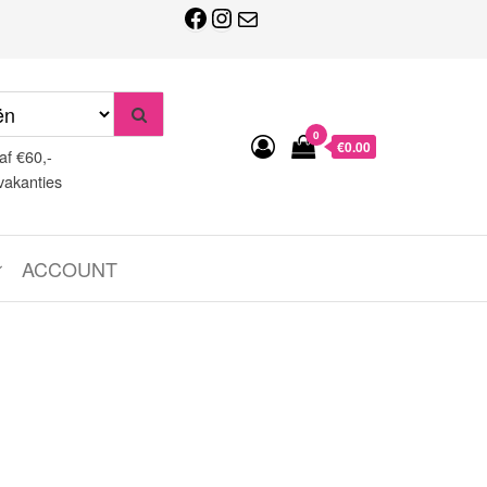
Facebook
Instagram
E-mail
0
€0.00
af €60,-
vakanties
ACCOUNT