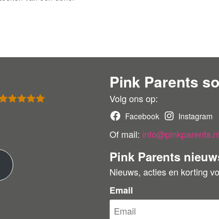
Pink Parents so
Volg ons op:
Gewaardeer
Facebook
Instagram
d
5
uit 5
Of mail:
info@pinkparents.n
Pink Parents nieuw
M
Nieuws, acties en korting v
e
Email
e
r