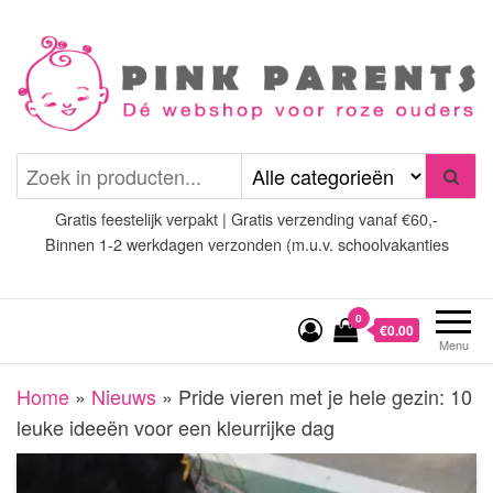
Spring
naar
de
inhoud
Pink Parents
het platform voor roze
(wens)ouders
Gratis feestelijk verpakt | Gratis verzending vanaf €60,-
Binnen 1-2 werkdagen verzonden (m.u.v. schoolvakanties
0
€0.00
Menu
Home
»
Nieuws
»
Pride vieren met je hele gezin: 10
leuke ideeën voor een kleurrijke dag