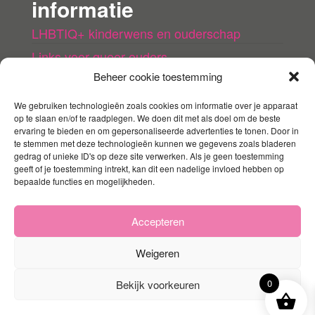
informatie
LHBTIQ+ kinderwens en ouderschap
Links voor queer ouders
Beheer cookie toestemming
LHBTI+ (kinder)boeken
Queer agenda
We gebruiken technologieën zoals cookies om informatie over je apparaat
op te slaan en/of te raadplegen. We doen dit met als doel om de beste
ervaring te bieden en om gepersonaliseerde advertenties te tonen. Door in
Mijn account
te stemmen met deze technologieën kunnen we gegevens zoals bladeren
gedrag of unieke ID's op deze site verwerken. Als je geen toestemming
geeft of je toestemming intrekt, kan dit een nadelige invloed hebben op
Contact
bepaalde functies en mogelijkheden.
Mijn account
Winkelmandje
Accepteren
Weigeren
0
Bekijk voorkeuren
Ondersteund door
WordPress
|
Thema:
Envo
Storefront