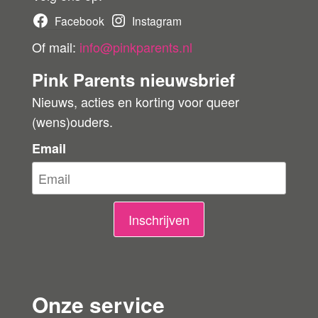
b
Facebook
Instagram
e
Of mail:
info@pinkparents.nl
o
Pink Parents nieuwsbrief
o
Nieuws, acties en korting voor queer
r
(wens)ouders.
d
e
Email
l
i
n
Inschrijven
g
e
n
Onze service
l