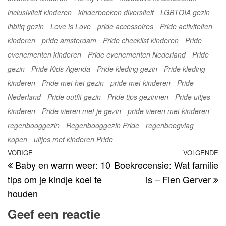
inclusiviteit kinderen
kinderboeken diversiteit
LGBTQIA gezin
lhbtiq gezin
Love is Love
pride accessoires
Pride activiteiten
kinderen
pride amsterdam
Pride checklist kinderen
Pride
evenementen kinderen
Pride evenementen Nederland
Pride
gezin
Pride Kids Agenda
Pride kleding gezin
Pride kleding
kinderen
Pride met het gezin
pride met kinderen
Pride
Nederland
Pride outfit gezin
Pride tips gezinnen
Pride uitjes
kinderen
Pride vieren met je gezin
pride vieren met kinderen
regenbooggezin
Regenbooggezin Pride
regenboogvlag
kopen
uitjes met kinderen Pride
Bericht
Vorig
VORIGE
VOLGENDE
V
Baby en warm weer: 10
Boekrecensie: Wat familie
navigatie
bericht
be
tips om je kindje koel te
is – Fien Gerver
houden
Geef een reactie