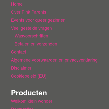
Home
a
Over Pink Parents
d
e
Events voor queer gezinnen
n
Veel gestelde vragen
Wasvoorschriften
Betalen en verzenden
Contact
Algemene voorwaarden en privacyverklaring
Disclaimer
Cookiebeleid (EU)
Producten
Welkom klein wonder
Rompertjes