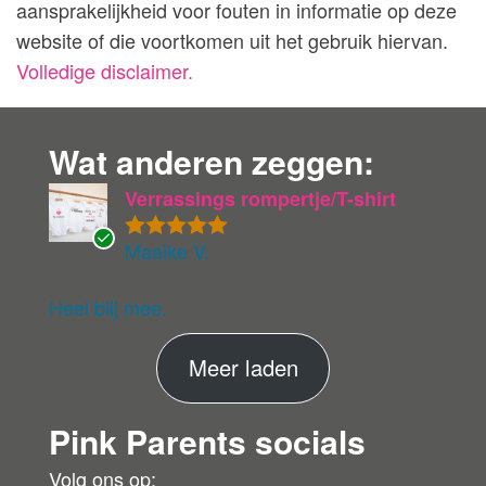
aansprakelijkheid voor fouten in informatie op deze
website of die voortkomen uit het gebruik hiervan.
Volledige disclaimer.
Wat anderen zeggen:
Verrassings rompertje/T-shirt
Maaike V.
Gewaardeer
G
d
5
uit 5
ev
eri
Heel blij mee.
fie
er
M
Meer laden
de
ko
e
pe
Pink Parents socials
e
r
r
Volg ons op: