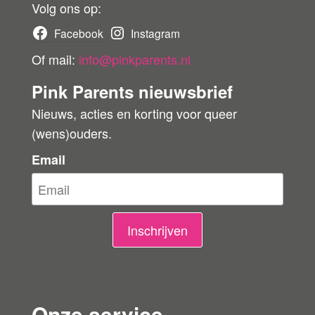
r
Volg ons op:
b
Facebook
Instagram
e
Of mail:
info@pinkparents.nl
o
Pink Parents nieuwsbrief
o
Nieuws, acties en korting voor queer
r
(wens)ouders.
d
e
Email
l
i
n
Inschrijven
g
e
n
Onze service