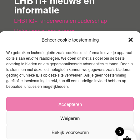
LHBTI+ nieuws en
informatie
LHBTIQ+ kinderwens en ouderschap
Links voor queer ouders
Beheer cookie toestemming
LHBTI+ (kinder)boeken
Queer agenda
We gebruiken technologieën zoals cookies om informatie over je apparaat
op te slaan en/of te raadplegen. We doen dit met als doel om de beste
ervaring te bieden en om gepersonaliseerde advertenties te tonen. Door in
Mijn account
te stemmen met deze technologieën kunnen we gegevens zoals bladeren
gedrag of unieke ID's op deze site verwerken. Als je geen toestemming
geeft of je toestemming intrekt, kan dit een nadelige invloed hebben op
Contact
bepaalde functies en mogelijkheden.
Mijn account
Winkelmandje
Accepteren
Weigeren
0
Bekijk voorkeuren
Ondersteund door
WordPress
|
Thema:
Envo