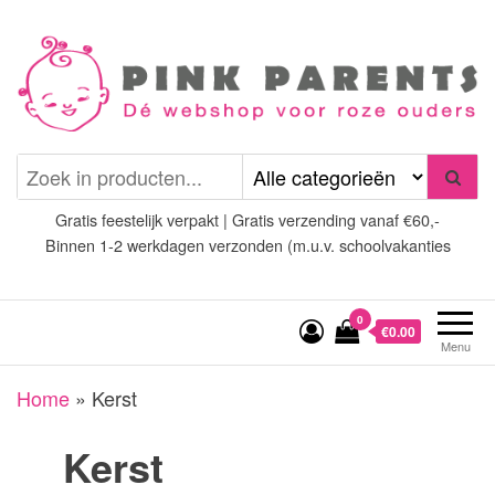
Spring
naar
de
inhoud
Pink Parents
het platform voor roze
(wens)ouders
Gratis feestelijk verpakt | Gratis verzending vanaf €60,-
Binnen 1-2 werkdagen verzonden (m.u.v. schoolvakanties
0
€0.00
Menu
Home
»
Kerst
Kerst