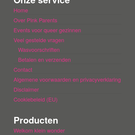
l
Home
a
Over Pink Parents
d
e
Events voor queer gezinnen
n
Veel gestelde vragen
Wasvoorschriften
Betalen en verzenden
Contact
Algemene voorwaarden en privacyverklaring
Disclaimer
Cookiebeleid (EU)
Producten
Welkom klein wonder