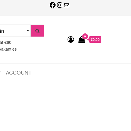
Facebook
Instagram
E-mail
0
€0.00
af €60,-
vakanties
ACCOUNT