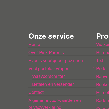
Onze service
Pro
Home
Welko
Over Pink Parents
Rompe
Events voor queer gezinnen
T-shirt
Veel gestelde vragen
Pride c
Wasvoorschriften
Babys
Betalen en verzenden
Boeke
Contact
Homof
Algemene voorwaarden en
Kadop
privacyverklaring
Speen