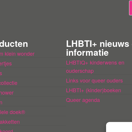
b
e
o
o
r
ducten
LHBTI+ nieuws
d
informatie
m klein wonder
e
LHBTIQ+ kinderwens en
rtjes
l
ouderschap
s
i
Links voor queer ouders
ollectie
n
LHBTI+ (kinder)boeken
hower
g
Queer agenda
n
e
iele doek®
n
akketten
l
koord