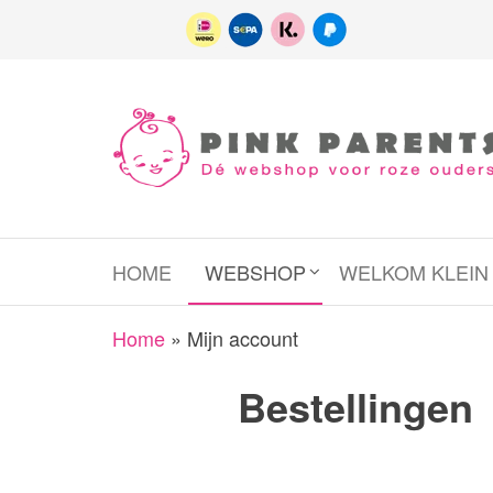
Spring
naar
de
inhoud
Pink
het platform
voor roze
Parents
(wens)ouders
HOME
WEBSHOP
WELKOM KLEI
Home
»
Mijn account
Bestellingen