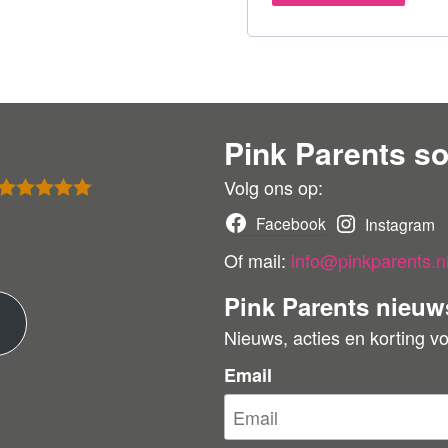
Pink Parents so
Volg ons op:
Gewaardeer
Facebook
Instagram
d
5
uit 5
Of mail:
info@pinkparents.n
Pink Parents nieuw
M
Nieuws, acties en korting v
e
Email
e
r