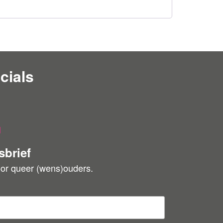
cials
l
sbrief
oor queer (wens)ouders.