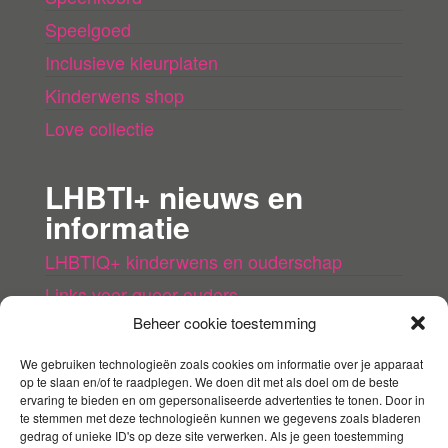
Speelgoed
Inclusieve kleurplaten
Kinderwens shop
Love collectie
LHBTI+ nieuws en
informatie
LHBTIQ+ kinderwens en ouderschap
Links voor queer ouders
Beheer cookie toestemming
LHBTI+ (kinder)boeken
Queer agenda
We gebruiken technologieën zoals cookies om informatie over je apparaat
op te slaan en/of te raadplegen. We doen dit met als doel om de beste
ervaring te bieden en om gepersonaliseerde advertenties te tonen. Door in
Mijn account
te stemmen met deze technologieën kunnen we gegevens zoals bladeren
gedrag of unieke ID's op deze site verwerken. Als je geen toestemming