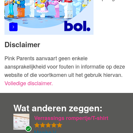
Disclaimer
Pink Parents aanvaart geen enkele
aansprakelijkheid voor fouten in informatie op deze
website of die voortkomen uit het gebruik hiervan.
Volledige disclaimer.
Wat anderen zeggen:
Verrassings rompertje/T-shirt
Maaike V.
Gewaardeer