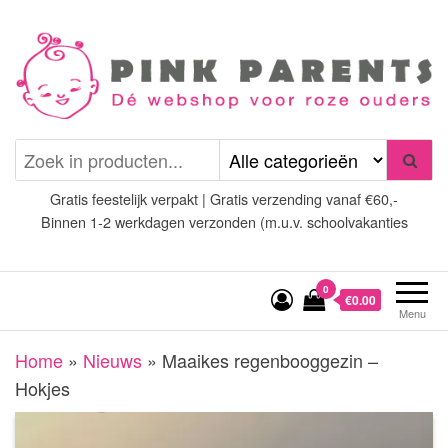
Spring
naar
de
inhoud
Pink Parents
het platform voor roze
(wens)ouders
Gratis feestelijk verpakt | Gratis verzending vanaf €60,-
Binnen 1-2 werkdagen verzonden (m.u.v. schoolvakanties
0
€0.00
Menu
Home
»
Nieuws
»
Maaikes regenbooggezin –
Hokjes