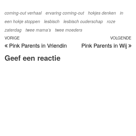
coming-out verhaal
ervaring coming-out
hokjes denken
in
een hokje stoppen
lesbisch
lesbisch ouderschap
roze
zaterdag
twee mama’s
twee moeders
Bericht
Vorig
VORIGE
VOLGENDE
V
Pink Parents in Vriendin
Pink Parents in Wij
navigatie
bericht
be
Geef een reactie