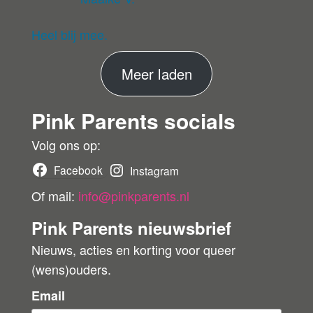
G
d
5
uit 5
ev
eri
Heel blij mee.
fie
er
M
Meer laden
de
ko
e
pe
Pink Parents socials
e
r
r
Volg ons op:
b
Facebook
Instagram
e
Of mail:
info@pinkparents.nl
o
Pink Parents nieuwsbrief
o
Nieuws, acties en korting voor queer
r
(wens)ouders.
d
e
Email