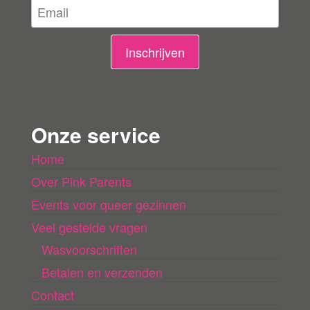
l
i
n
Inschrijven
g
e
n
Onze service
l
Home
a
Over Pink Parents
d
e
Events voor queer gezinnen
n
Veel gestelde vragen
Wasvoorschriften
Betalen en verzenden
Contact