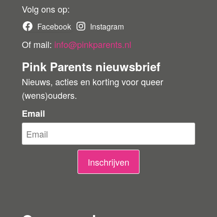
r
Volg ons op:
b
Facebook
Instagram
e
Of mail:
info@pinkparents.nl
o
Pink Parents nieuwsbrief
o
Nieuws, acties en korting voor queer
r
(wens)ouders.
d
e
Email
l
i
n
Inschrijven
g
e
n