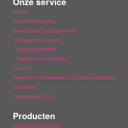
Onze service
l
Home
a
Over Pink Parents
d
e
Events voor queer gezinnen
n
Veel gestelde vragen
Wasvoorschriften
Betalen en verzenden
Contact
Algemene voorwaarden en privacyverklaring
Disclaimer
Cookiebeleid (EU)
Producten
Welkom klein wonder