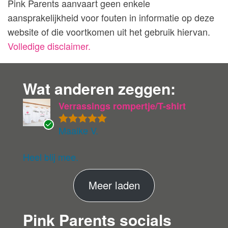
Pink Parents aanvaart geen enkele
aansprakelijkheid voor fouten in informatie op deze
website of die voortkomen uit het gebruik hiervan.
Volledige disclaimer.
Wat anderen zeggen:
Verrassings rompertje/T-shirt
Maaike V.
Gewaardeer
G
d
5
uit 5
ev
eri
Heel blij mee.
fie
er
M
Meer laden
de
ko
e
pe
Pink Parents socials
e
r