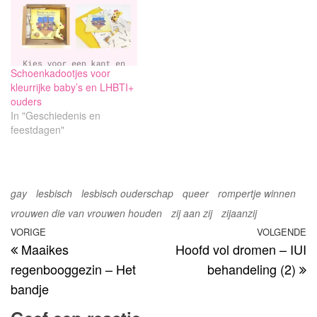
Schoenkadootjes voor
kleurrijke baby’s en LHBTI+
ouders
In "Geschiedenis en
feestdagen"
gay
lesbisch
lesbisch ouderschap
queer
rompertje winnen
vrouwen die van vrouwen houden
zij aan zij
zijaanzij
Bericht
Vorig
VORIGE
VOLGENDE
V
Maaikes
Hoofd vol dromen – IUI
navigatie
bericht
be
regenbooggezin – Het
behandeling (2)
bandje