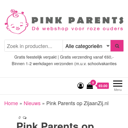
Spring
naar
de
inhoud
Pink Parents
het platform voor roze
(wens)ouders
Gratis feestelijk verpakt | Gratis verzending vanaf €60,-
Binnen 1-2 werkdagen verzonden (m.u.v. schoolvakanties
0
€0.00
Menu
Home
»
Nieuws
»
Pink Parents op ZijaanZij.nl
0
Pink Parents op