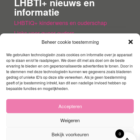
LHBTI+ nieuws en
informatie
LHBTIQ+ kinderwens en ouderschap
Links voor queer ouders
Beheer cookie toestemming
LHBTI+ (kinder)boeken
Queer agenda
We gebruiken technologieën zoals cookies om informatie over je apparaat
op te slaan en/of te raadplegen. We doen dit met als doel om de beste
ervaring te bieden en om gepersonaliseerde advertenties te tonen. Door in
Mijn account
te stemmen met deze technologieën kunnen we gegevens zoals bladeren
gedrag of unieke ID's op deze site verwerken. Als je geen toestemming
geeft of je toestemming intrekt, kan dit een nadelige invloed hebben op
Contact
bepaalde functies en mogelijkheden.
Mijn account
Winkelmandje
Accepteren
Weigeren
0
Bekijk voorkeuren
Ondersteund door
WordPress
|
Thema:
Envo