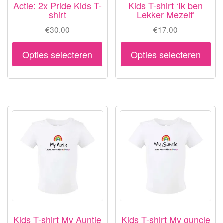
Actie: 2x Pride Kids T-
Kids T-shirt ‘Ik ben
shirt
Lekker Mezelf’
€
30.00
€
17.00
Dit
Dit
Opties selecteren
Opties selecteren
product
pr
heeft
hee
meerdere
me
variaties.
var
Deze
De
optie
opt
kan
ka
gekozen
ge
worden
wo
op
op
de
de
productpagina
pr
Kids T-shirt My Auntie
Kids T-shirt My guncle