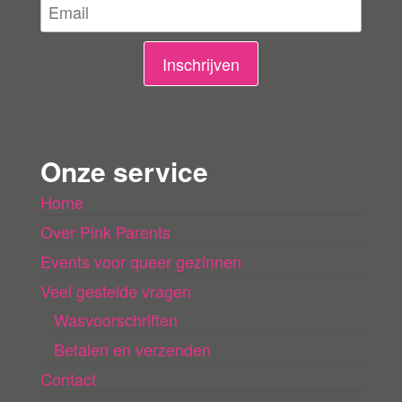
l
i
n
Inschrijven
g
e
n
Onze service
l
Home
a
Over Pink Parents
d
e
Events voor queer gezinnen
n
Veel gestelde vragen
Wasvoorschriften
Betalen en verzenden
Contact