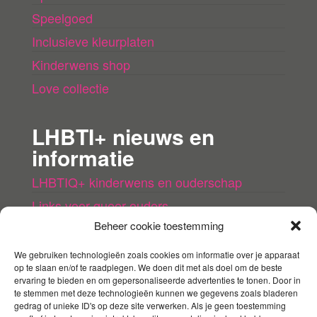
Speelgoed
Inclusieve kleurplaten
Kinderwens shop
Love collectie
LHBTI+ nieuws en
informatie
LHBTIQ+ kinderwens en ouderschap
Links voor queer ouders
Beheer cookie toestemming
LHBTI+ (kinder)boeken
Queer agenda
We gebruiken technologieën zoals cookies om informatie over je apparaat
op te slaan en/of te raadplegen. We doen dit met als doel om de beste
ervaring te bieden en om gepersonaliseerde advertenties te tonen. Door in
Mijn account
te stemmen met deze technologieën kunnen we gegevens zoals bladeren
gedrag of unieke ID's op deze site verwerken. Als je geen toestemming