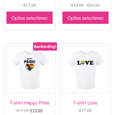
Prijsklas
€
17.00
€
19.00
-
€
24.00
€19.00
Dit
Dit
tot
Opties selecteren
Opties selecteren
product
pr
€24.00
heeft
hee
meerdere
me
variaties.
var
Aanbieding!
Deze
De
optie
opt
kan
ka
gekozen
ge
worden
wo
op
op
de
de
productpagina
pr
T-shirt Happy Pride
T-shirt Love
Oorspronkelijke
Huidige
€
17.00
€
17.00
€
15.00