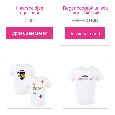
Haarspeldjes
Regenboogrok unisex
regenboog
maat 140/146
Oorspronkelijke
Huidige
€
4.95
€
22.50
€
19.50
prijs
prijs
Dit
was:
is:
Opties selecteren
In winkelmand
product
€22.50.
€19.50.
heeft
meerdere
variaties.
Deze
optie
kan
gekozen
worden
op
de
productpagina