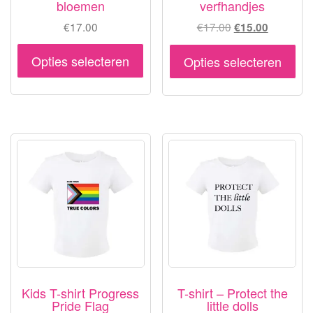
bloemen
verfhandjes
Oorspronkelijke
Huidige
€
17.00
€
17.00
€
15.00
prijs
prijs
Dit
Dit
was:
is:
Opties selecteren
Opties selecteren
product
pr
€17.00.
€15.00.
heeft
hee
meerdere
me
variaties.
var
Deze
De
optie
opt
kan
ka
gekozen
ge
worden
wo
op
op
de
de
productpagina
pr
Kids T-shirt Progress
T-shirt – Protect the
Pride Flag
little dolls