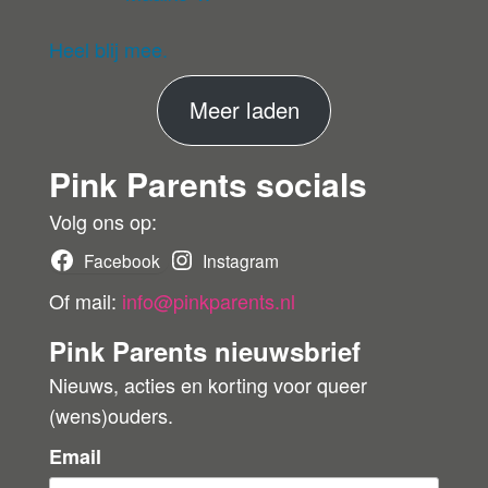
G
d
5
uit 5
ev
eri
Heel blij mee.
fie
er
M
Meer laden
de
ko
e
pe
Pink Parents socials
e
r
r
Volg ons op:
b
Facebook
Instagram
e
Of mail:
info@pinkparents.nl
o
Pink Parents nieuwsbrief
o
Nieuws, acties en korting voor queer
r
(wens)ouders.
d
e
Email