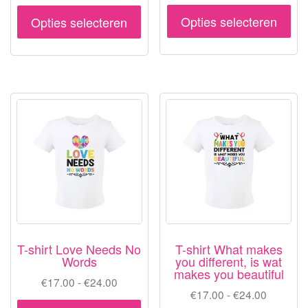
prijs
prijs
Dit
Dit
was:
is:
Opties selecteren
Opties selecteren
pr
product
€17.00.
€15.00.
hee
heeft
me
meerdere
var
variaties.
De
Deze
opt
optie
ka
kan
ge
gekozen
wo
worden
op
op
de
de
pr
productpagina
T-shirt Love Needs No
T-shirt What makes
Words
you different, is wat
makes you beautiful
Prijsklasse:
€
17.00
-
€
24.00
Prijsklas
€
17.00
-
€
24.00
€17.00
Dit