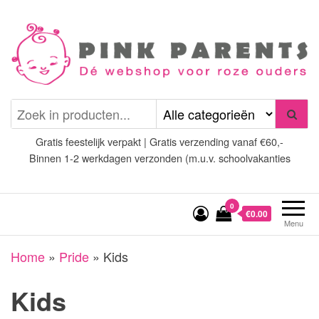
Spring
naar
de
inhoud
Pink Parents
het platform voor roze
(wens)ouders
Gratis feestelijk verpakt | Gratis verzending vanaf €60,-
Binnen 1-2 werkdagen verzonden (m.u.v. schoolvakanties
0
€0.00
Menu
Home
»
Pride
»
Kids
Kids