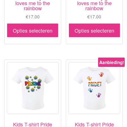
loves me to the
loves me to the
rainbow
rainbow
€
17.00
€
17.00
Dit
Dit
Opties selecteren
Opties selecteren
product
pr
heeft
hee
meerdere
me
variaties.
var
Aanbieding!
Deze
De
optie
opt
kan
ka
gekozen
ge
worden
wo
op
op
de
de
productpagina
pr
Kids T-shirt Pride
Kids T-shirt Pride