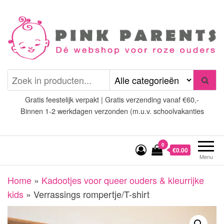
Spring
naar
de
inhoud
Pink Parents
het platform voor roze
(wens)ouders
Gratis feestelijk verpakt | Gratis verzending vanaf €60,-
Binnen 1-2 werkdagen verzonden (m.u.v. schoolvakanties
0
€0.00
Menu
Home
»
Kadootjes voor queer ouders & kleurrijke
kids
»
Verrassings rompertje/T-shirt