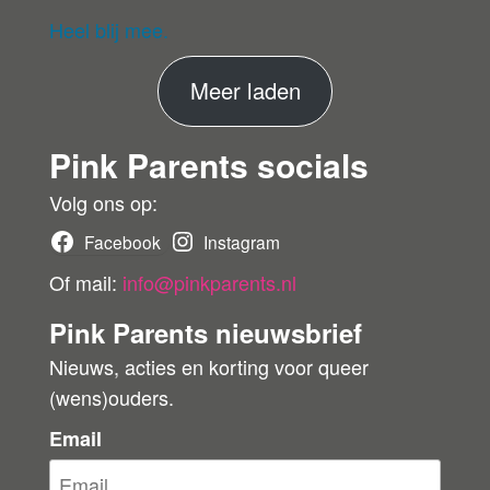
ev
eri
Heel blij mee.
fie
er
M
Meer laden
de
ko
e
pe
Pink Parents socials
e
r
r
Volg ons op:
b
Facebook
Instagram
e
Of mail:
info@pinkparents.nl
o
Pink Parents nieuwsbrief
o
Nieuws, acties en korting voor queer
r
(wens)ouders.
d
e
Email
l