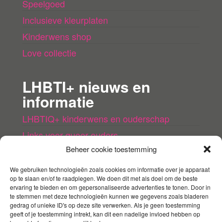
Speelgoed
Inclusieve kleurplaten
Kinderwens shop
Love collectie
LHBTI+ nieuws en
informatie
LHBTIQ+ kinderwens en ouderschap
Links voor queer ouders
Beheer cookie toestemming
LHBTI+ (kinder)boeken
Queer agenda
We gebruiken technologieën zoals cookies om informatie over je apparaat
op te slaan en/of te raadplegen. We doen dit met als doel om de beste
ervaring te bieden en om gepersonaliseerde advertenties te tonen. Door in
Mijn account
te stemmen met deze technologieën kunnen we gegevens zoals bladeren
gedrag of unieke ID's op deze site verwerken. Als je geen toestemming
geeft of je toestemming intrekt, kan dit een nadelige invloed hebben op
Contact