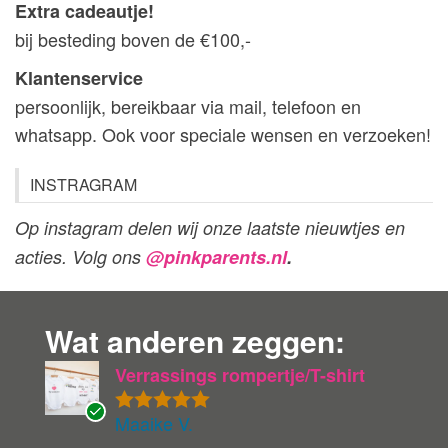
Extra cadeautje!
bij besteding boven de €100,-
Klantenservice
persoonlijk, bereikbaar via mail, telefoon en
whatsapp. Ook voor speciale wensen en verzoeken!
INSTRAGRAM
Op instagram delen wij onze laatste nieuwtjes en
acties. Volg ons
@pinkparents.nl
.
Wat anderen zeggen:
Verrassings rompertje/T-shirt
Maaike V.
Gewaardeer
G
d
5
uit 5