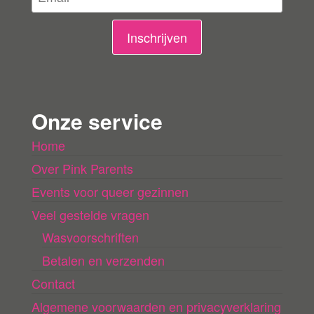
i
n
Inschrijven
g
e
n
Onze service
l
Home
a
Over Pink Parents
d
e
Events voor queer gezinnen
n
Veel gestelde vragen
Wasvoorschriften
Betalen en verzenden
Contact
Algemene voorwaarden en privacyverklaring