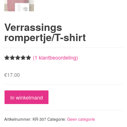
Verrassings
rompertje/T-shirt
(
1
klantbeoordeling)
Waardering
1
5.00
op 5
€
17.00
gebaseerd
op
klantbeoorde
ling
Verrassings
In winkelmand
rompertje/T-
shirt
aantal
Artikelnummer:
KR-307
Categorie:
Geen categorie