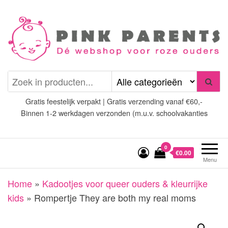
Spring
naar
de
inhoud
Pink Parents
het platform voor roze
(wens)ouders
Gratis feestelijk verpakt | Gratis verzending vanaf €60,-
Binnen 1-2 werkdagen verzonden (m.u.v. schoolvakanties
0
€0.00
Menu
Home
»
Kadootjes voor queer ouders & kleurrijke
kids
»
Rompertje They are both my real moms