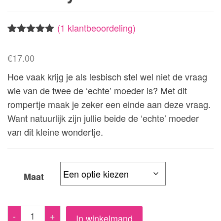
(
1
klantbeoordeling)
Waardering
1
5.00
op 5
€
17.00
gebaseerd
op
Hoe vaak krijg je als lesbisch stel wel niet de vraag
klantbeoorde
ling
wie van de twee de ‘echte’ moeder is? Met dit
rompertje maak je zeker een einde aan deze vraag.
Want natuurlijk zijn jullie beide de ‘echte’ moeder
van dit kleine wondertje.
Maat
Rompertje
-
+
In winkelmand