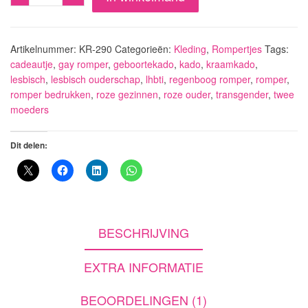
They
are
both
Artikelnummer:
KR-290
Categorieën:
Kleding
,
Rompertjes
Tags:
my
cadeautje
,
gay romper
,
geboortekado
,
kado
,
kraamkado
,
lesbisch
,
lesbisch ouderschap
,
lhbti
,
regenboog romper
,
romper
,
real
romper bedrukken
,
roze gezinnen
,
roze ouder
,
transgender
,
twee
moms
moeders
aantal
Dit delen:
BESCHRIJVING
EXTRA INFORMATIE
BEOORDELINGEN (1)