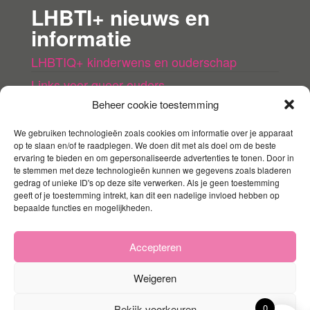
LHBTI+ nieuws en
informatie
LHBTIQ+ kinderwens en ouderschap
Links voor queer ouders
Beheer cookie toestemming
LHBTI+ (kinder)boeken
Queer agenda
We gebruiken technologieën zoals cookies om informatie over je apparaat
op te slaan en/of te raadplegen. We doen dit met als doel om de beste
ervaring te bieden en om gepersonaliseerde advertenties te tonen. Door in
Mijn account
te stemmen met deze technologieën kunnen we gegevens zoals bladeren
gedrag of unieke ID's op deze site verwerken. Als je geen toestemming
geeft of je toestemming intrekt, kan dit een nadelige invloed hebben op
Contact
bepaalde functies en mogelijkheden.
Mijn account
Winkelmandje
Accepteren
Weigeren
0
Bekijk voorkeuren