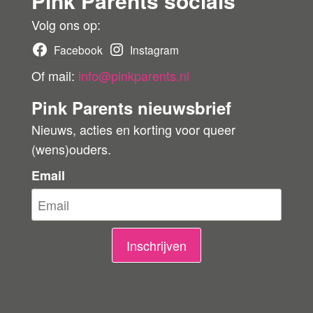
Pink Parents socials
r
r
Volg ons op:
b
Facebook
Instagram
e
Of mail:
info@pinkparents.nl
o
Pink Parents nieuwsbrief
o
Nieuws, acties en korting voor queer
r
(wens)ouders.
d
e
Email
l
i
n
Inschrijven
g
e
n