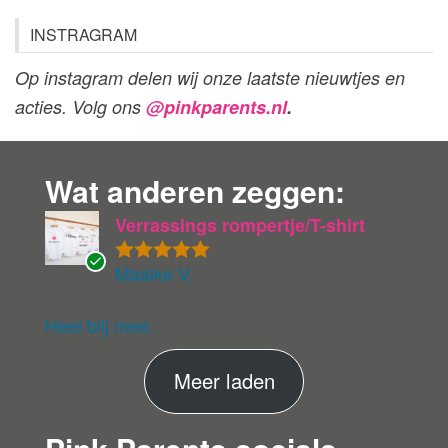
INSTRAGRAM
Op instagram delen wij onze laatste nieuwtjes en
acties. Volg ons
@pinkparents.nl
.
Wat anderen zeggen:
Verrassings rompertje/T-shirt
Maaike V.
Gewaardeer
G
d
5
uit 5
ev
eri
Heel blij mee.
fie
er
M
Meer laden
de
ko
e
pe
e