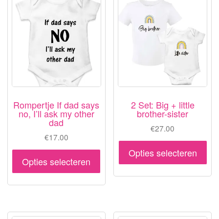
Rompertje If dad says
2 Set: Big + little
no, I’ll ask my other
brother-sister
dad
€
27.00
€
17.00
Dit
Opties selecteren
Dit
pr
Opties selecteren
product
hee
heeft
me
meerdere
var
variaties.
De