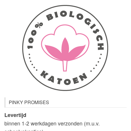
optie
opt
kan
ka
gekozen
ge
worden
wo
op
op
de
de
productpagina
pr
PINKY PROMISES
Levertijd
binnen 1-2 werkdagen verzonden (m.u.v.