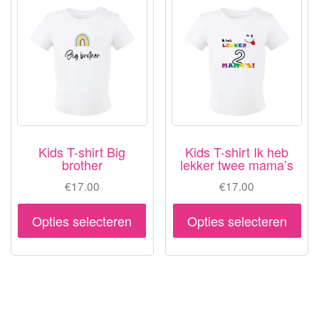
Deze
opt
optie
ka
kan
ge
gekozen
wo
worden
op
op
de
de
pr
productpagina
Kids T-shirt Big
Kids T-shirt Ik heb
brother
lekker twee mama’s
€
17.00
€
17.00
Dit
Dit
Opties selecteren
Opties selecteren
product
pr
heeft
hee
meerdere
me
variaties.
var
Deze
De