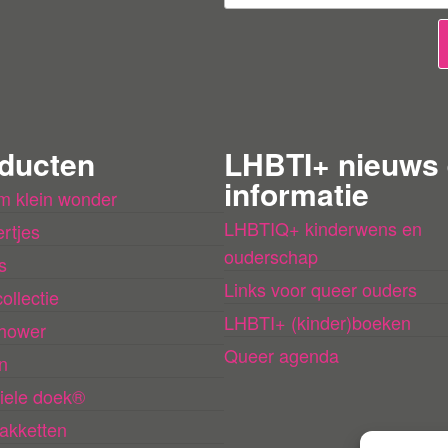
b
e
o
o
r
ducten
LHBTI+ nieuws
d
informatie
m klein wonder
e
LHBTIQ+ kinderwens en
rtjes
l
ouderschap
s
i
Links voor queer ouders
ollectie
n
LHBTI+ (kinder)boeken
hower
g
Queer agenda
n
e
iele doek®
n
akketten
l