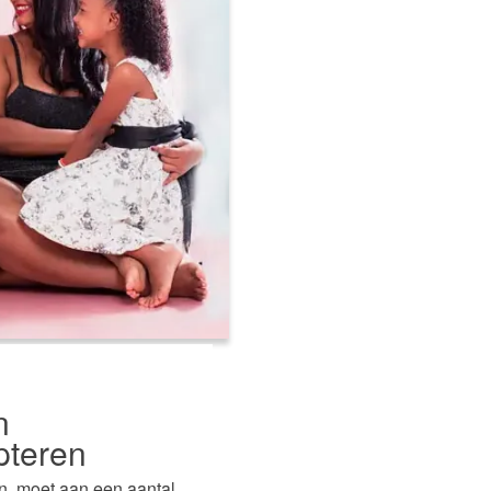
n
pteren
n, moet aan een aantal