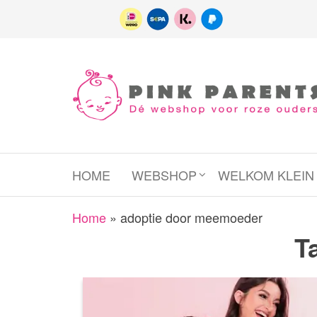
Spring
naar
de
inhoud
Pink
het platform
voor roze
Parents
(wens)ouders
HOME
WEBSHOP
WELKOM KLEI
Home
»
adoptie door meemoeder
T