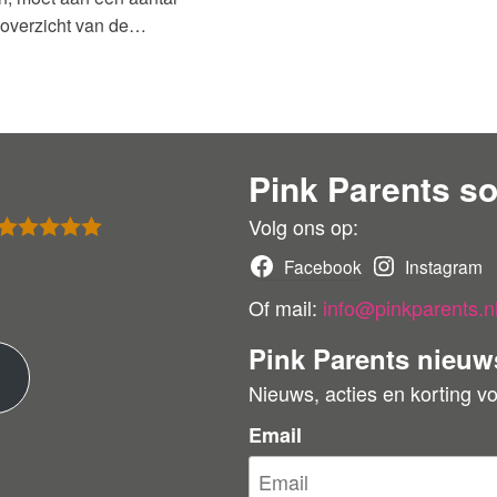
 overzicht van de…
Pink Parents so
Volg ons op:
Gewaardeer
Facebook
Instagram
d
5
uit 5
Of mail:
info@pinkparents.n
Pink Parents nieuw
M
Nieuws, acties en korting v
e
Email
e
r