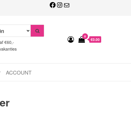
Facebook
Instagram
E-mail
0
€0.00
af €60,-
vakanties
ACCOUNT
er