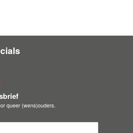
cials
l
sbrief
oor queer (wens)ouders.