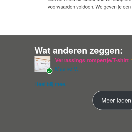
voorwaarden voldoen. We geven je een
Wat anderen zeggen:
Verrassings rompertje/T-shirt
Maaike V.
G
ev
Heel blij mee.
eri
fie
Meer laden
er
de
ko
pe
r