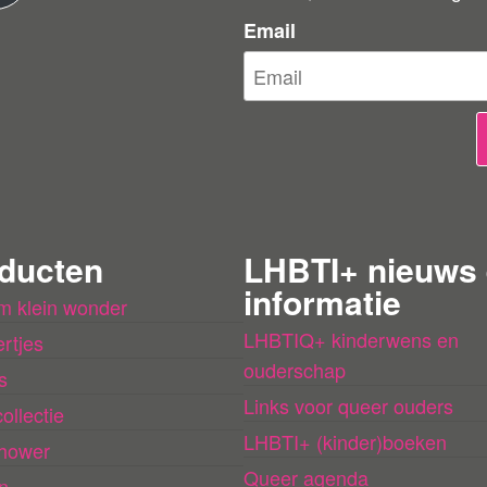
e
Email
e
r
b
e
o
o
r
ducten
LHBTI+ nieuws
d
informatie
m klein wonder
e
LHBTIQ+ kinderwens en
rtjes
l
ouderschap
s
i
Links voor queer ouders
ollectie
n
LHBTI+ (kinder)boeken
hower
g
Queer agenda
n