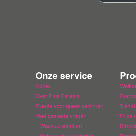
de
ko
pe
r
Onze service
Pro
Home
Welko
Over Pink Parents
Rompe
Events voor queer gezinnen
T-shirt
Veel gestelde vragen
Pride c
Wasvoorschriften
Babys
Betalen en verzenden
Boeke