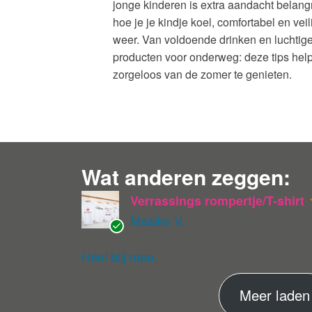
jonge kinderen is extra aandacht belangrijk
hoe je je kindje koel, comfortabel en vei
weer. Van voldoende drinken en luchtige
producten voor onderweg: deze tips he
zorgeloos van de zomer te genieten.
Wat anderen zeggen:
Verrassings rompertje/T-shirt
Maaike V.
G
ev
Heel blij mee.
eri
fie
Meer laden
er