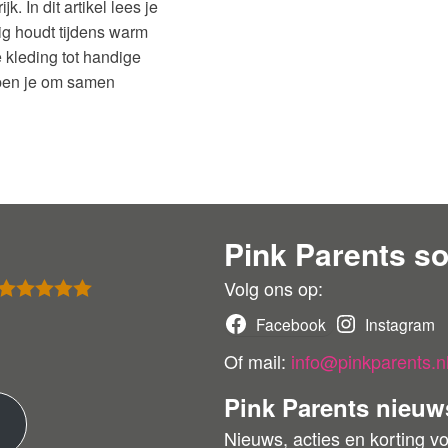
. In dit artikel lees je
lig houdt tijdens warm
 kleding tot handige
lpen je om samen
Pink Parents so
Volg ons op:
Gewaardeer
Facebook
Instagram
d
5
uit 5
Of mail:
info@pinkparents.n
Pink Parents nieuw
M
Nieuws, acties en korting v