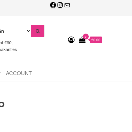
Facebook
Instagram
E-mail
0
€0.00
af €60,-
vakanties
ACCOUNT
o