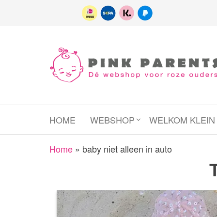
Spring
naar
de
inhoud
Pink
het platform
voor roze
Parents
(wens)ouders
HOME
WEBSHOP
WELKOM KLEI
Home
»
baby niet alleen in auto