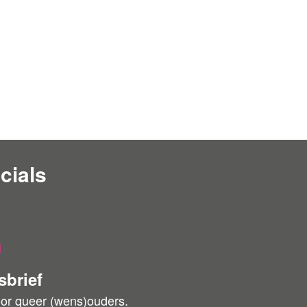
cials
l
sbrief
oor queer (wens)ouders.