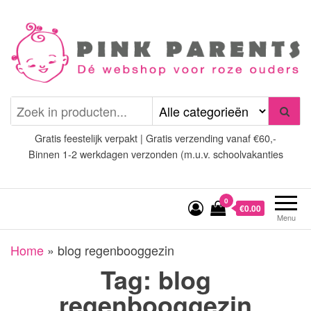
Spring
naar
de
inhoud
Pink Parents
het platform voor roze
(wens)ouders
Gratis feestelijk verpakt | Gratis verzending vanaf €60,-
Binnen 1-2 werkdagen verzonden (m.u.v. schoolvakanties
0
€0.00
Menu
Home
»
blog regenbooggezin
Tag:
blog
regenbooggezin