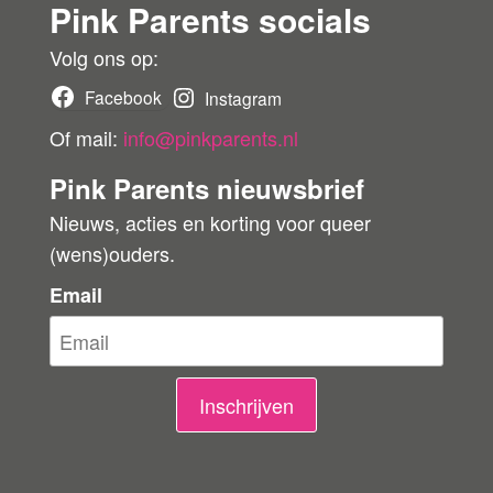
Pink Parents socials
e
r
r
Volg ons op:
b
Facebook
Instagram
e
Of mail:
info@pinkparents.nl
o
Pink Parents nieuwsbrief
o
Nieuws, acties en korting voor queer
r
(wens)ouders.
d
e
Email
l
i
n
Inschrijven
g
e