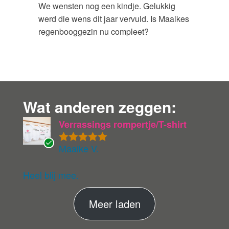
We wensten nog een kindje. Gelukkig
werd die wens dit jaar vervuld. Is Maaikes
regenbooggezin nu compleet?
Wat anderen zeggen:
Verrassings rompertje/T-shirt
Maaike V.
Gewaardeer
G
d
5
uit 5
ev
eri
Heel blij mee.
fie
er
M
Meer laden
de
ko
e
pe