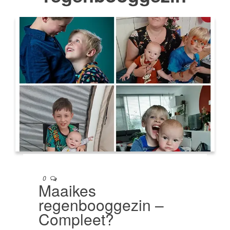
0
Maaikes
regenbooggezin –
Compleet?