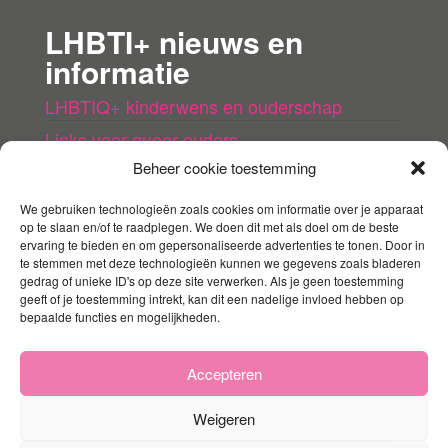
LHBTI+ nieuws en
informatie
LHBTIQ+ kinderwens en ouderschap
Links voor queer ouders
Beheer cookie toestemming
LHBTI+ (kinder)boeken
Queer agenda
We gebruiken technologieën zoals cookies om informatie over je apparaat
op te slaan en/of te raadplegen. We doen dit met als doel om de beste
ervaring te bieden en om gepersonaliseerde advertenties te tonen. Door in
Mijn account
te stemmen met deze technologieën kunnen we gegevens zoals bladeren
gedrag of unieke ID's op deze site verwerken. Als je geen toestemming
geeft of je toestemming intrekt, kan dit een nadelige invloed hebben op
Contact
bepaalde functies en mogelijkheden.
Mijn account
Winkelmandje
Accepteren
Weigeren