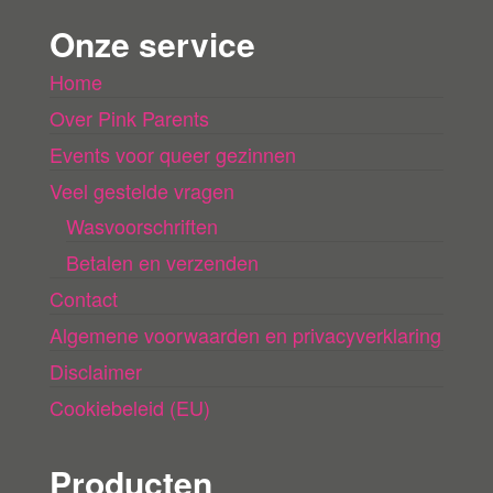
n
Onze service
l
Home
a
Over Pink Parents
d
e
Events voor queer gezinnen
n
Veel gestelde vragen
Wasvoorschriften
Betalen en verzenden
Contact
Algemene voorwaarden en privacyverklaring
Disclaimer
Cookiebeleid (EU)
Producten