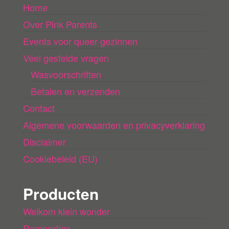
Home
a
Over Pink Parents
d
e
Events voor queer gezinnen
n
Veel gestelde vragen
Wasvoorschriften
Betalen en verzenden
Contact
Algemene voorwaarden en privacyverklaring
Disclaimer
Cookiebeleid (EU)
Producten
Welkom klein wonder
Rompertjes