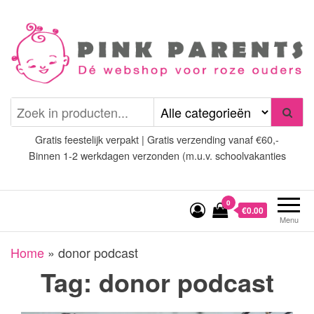
Spring
naar
de
inhoud
Pink Parents
het platform voor roze
(wens)ouders
Gratis feestelijk verpakt | Gratis verzending vanaf €60,-
Binnen 1-2 werkdagen verzonden (m.u.v. schoolvakanties
0
€0.00
Menu
Home
»
donor podcast
Tag:
donor podcast