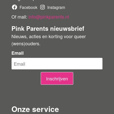
b
Facebook
Instagram
e
Of mail:
info@pinkparents.nl
o
Pink Parents nieuwsbrief
o
Nieuws, acties en korting voor queer
r
(wens)ouders.
d
e
Email
l
i
n
Inschrijven
g
e
n
Onze service
l