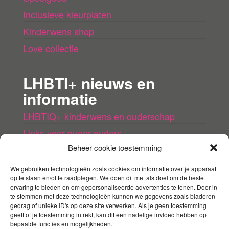
Inclusieve kleurplaten
Kinderwens shop
Love collectie
LHBTI+ nieuws en
informatie
LHBTIQ+ kinderwens en ouderschap
Links voor queer ouders
Beheer cookie toestemming
LHBTI+ (kinder)boeken
Queer agenda
We gebruiken technologieën zoals cookies om informatie over je apparaat
op te slaan en/of te raadplegen. We doen dit met als doel om de beste
ervaring te bieden en om gepersonaliseerde advertenties te tonen. Door in
Mijn account
te stemmen met deze technologieën kunnen we gegevens zoals bladeren
gedrag of unieke ID's op deze site verwerken. Als je geen toestemming
geeft of je toestemming intrekt, kan dit een nadelige invloed hebben op
Contact
bepaalde functies en mogelijkheden.