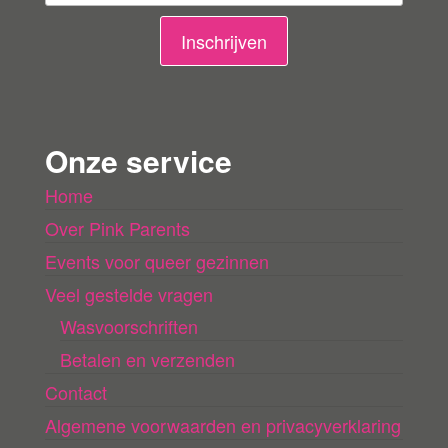
i
n
Inschrijven
g
e
n
Onze service
l
Home
a
Over Pink Parents
d
e
Events voor queer gezinnen
n
Veel gestelde vragen
Wasvoorschriften
Betalen en verzenden
Contact
Algemene voorwaarden en privacyverklaring