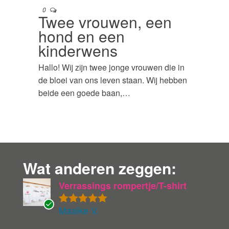
0
Twee vrouwen, een
hond en een
kinderwens
Hallo! Wij zijn twee jonge vrouwen die in
de bloei van ons leven staan. Wij hebben
beide een goede baan,…
Wat anderen zeggen:
Verrassings rompertje/T-shirt
Maaike V.
Gewaardeer
G
d
5
uit 5
ev