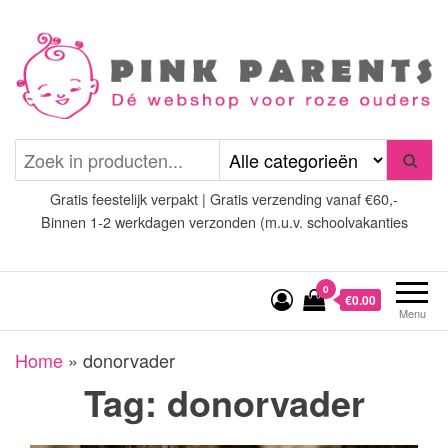
Spring
naar
de
inhoud
Pink Parents
het platform voor roze
(wens)ouders
Gratis feestelijk verpakt | Gratis verzending vanaf €60,-
Binnen 1-2 werkdagen verzonden (m.u.v. schoolvakanties
0
€0.00
Menu
Home
»
donorvader
Tag:
donorvader