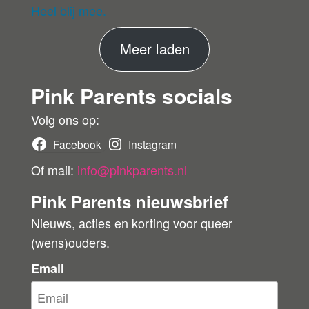
eri
Heel blij mee.
fie
er
M
Meer laden
de
ko
e
pe
Pink Parents socials
e
r
r
Volg ons op:
b
Facebook
Instagram
e
Of mail:
info@pinkparents.nl
o
Pink Parents nieuwsbrief
o
Nieuws, acties en korting voor queer
r
(wens)ouders.
d
e
Email
l