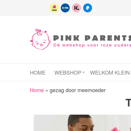
Spring
naar
de
inhoud
Pink
het platform
voor roze
Parents
(wens)ouders
HOME
WEBSHOP
WELKOM KLEI
Home
»
gezag door meemoeder