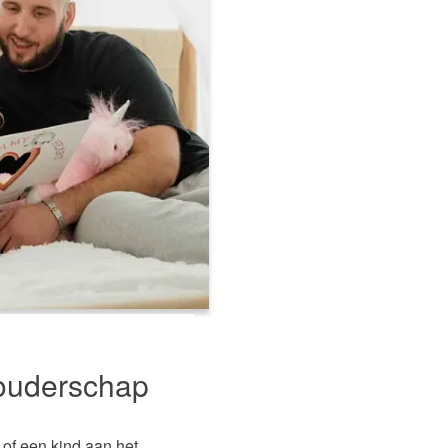
 ouderschap
of een kind aan het