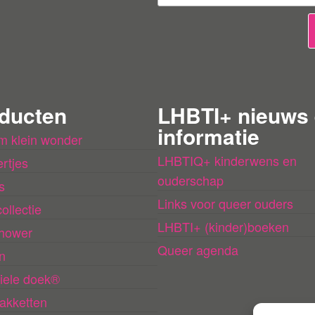
b
e
o
o
r
ducten
LHBTI+ nieuws
d
informatie
m klein wonder
e
LHBTIQ+ kinderwens en
rtjes
l
ouderschap
s
i
Links voor queer ouders
ollectie
n
LHBTI+ (kinder)boeken
hower
g
Queer agenda
n
e
iele doek®
n
akketten
l