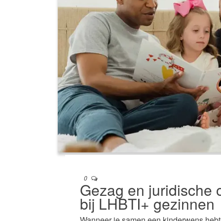
0
Gezag en juridische
bij LHBTI+ gezinnen
Wanneer je samen een kinderwens hebt 