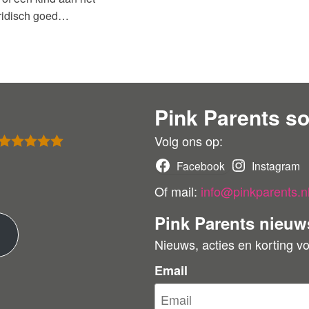
juridisch goed…
Pink Parents so
Volg ons op:
Gewaardeer
Facebook
Instagram
d
5
uit 5
Of mail:
info@pinkparents.n
Pink Parents nieuw
M
Nieuws, acties en korting v
e
Email
e
r