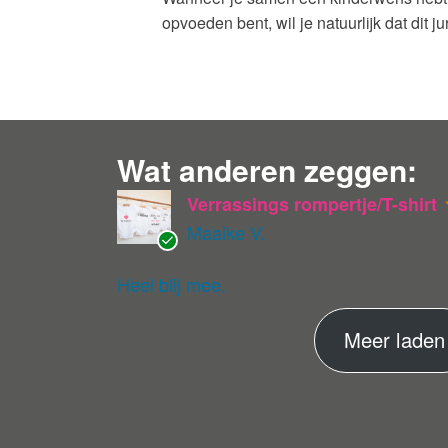
opvoeden bent, wil je natuurlijk dat dit 
Wat anderen zeggen:
Verrassings rompertje/T-shirt
Maaike V.
G
ev
Heel blij mee.
eri
fie
Meer laden
er
de
ko
pe
r