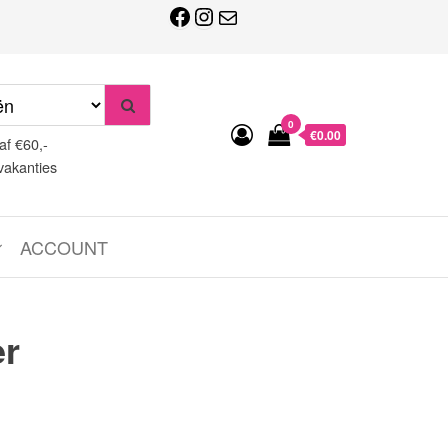
Facebook
Instagram
E-mail
0
€0.00
af €60,-
vakanties
ACCOUNT
r