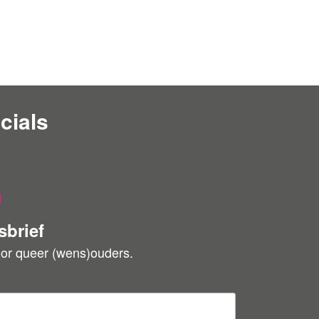
cials
l
sbrief
oor queer (wens)ouders.