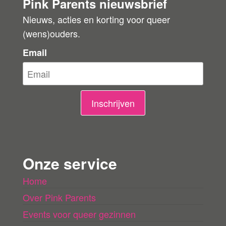
Pink Parents nieuwsbrief
o
Nieuws, acties en korting voor queer
r
(wens)ouders.
d
e
Email
l
i
n
Inschrijven
g
e
n
Onze service
l
Home
a
Over Pink Parents
d
e
Events voor queer gezinnen