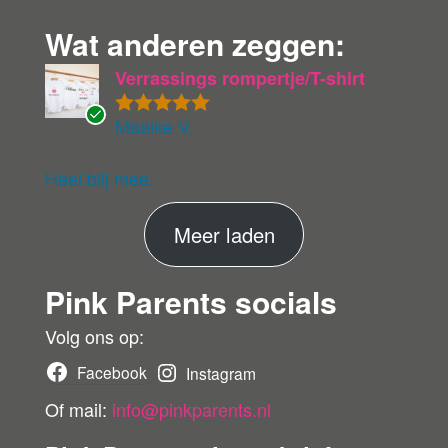
Wat anderen zeggen:
Verrassings rompertje/T-shirt
Maaike V.
Gewaardeer
G
d
5
uit 5
ev
eri
Heel blij mee.
fie
er
M
Meer laden
de
ko
e
pe
Pink Parents socials
e
r
r
Volg ons op:
b
Facebook
Instagram
e
Of mail:
info@pinkparents.nl
o