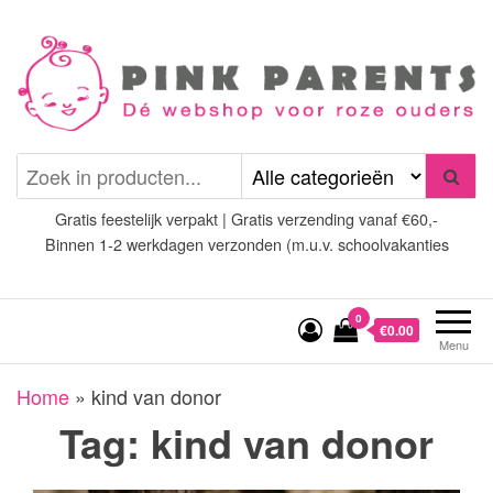
Spring
naar
de
inhoud
Pink Parents
het platform voor roze
(wens)ouders
Gratis feestelijk verpakt | Gratis verzending vanaf €60,-
Binnen 1-2 werkdagen verzonden (m.u.v. schoolvakanties
0
€0.00
Menu
Home
»
kind van donor
Tag:
kind van donor