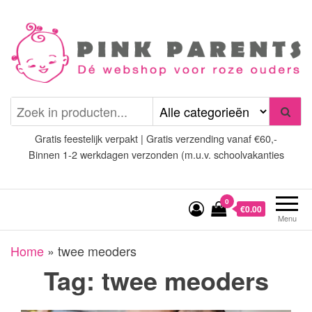
Spring
naar
de
inhoud
Pink Parents
het platform voor roze
(wens)ouders
Gratis feestelijk verpakt | Gratis verzending vanaf €60,-
Binnen 1-2 werkdagen verzonden (m.u.v. schoolvakanties
0
€0.00
Menu
Home
»
twee meoders
Tag:
twee meoders