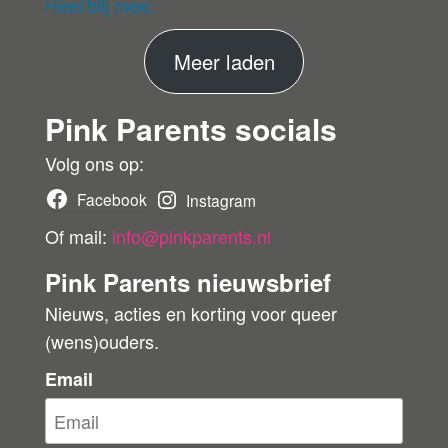
eri
Heel blij mee.
fie
er
M
Meer laden
de
ko
e
pe
Pink Parents socials
e
r
r
Volg ons op:
b
Facebook
Instagram
e
Of mail:
info@pinkparents.nl
o
Pink Parents nieuwsbrief
o
Nieuws, acties en korting voor queer
r
(wens)ouders.
d
e
Email
l
i