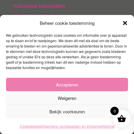
Inclusieve kleurplaten
Kinderwens shop
Beheer cookie toestemming
Love collectie
We gebruiken technologieën zoals cookies om informatie over je apparaat
op te slaan en/of te raadplegen. We doen dit met als doel om de beste
LHBTI+ nieuws en
ervaring te bieden en om gepersonaliseerde advertenties te tonen. Door in
informatie
te stemmen met deze technologieën kunnen we gegevens zoals bladeren
gedrag of unieke ID's op deze site verwerken. Als je geen toestemming
geeft of je toestemming intrekt, kan dit een nadelige invloed hebben op
LHBTIQ+ kinderwens en ouderschap
bepaalde functies en mogelijkheden.
Links voor queer ouders
LHBTI+ (kinder)boeken
Accepteren
Queer agenda
Weigeren
0
Bekijk voorkeuren
Mijn account
Contact
Cookiebeleid
Algemene voorwaarden en privacyverklaring