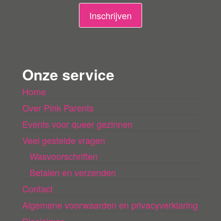
n
Inschrijven
g
e
n
Onze service
l
Home
a
Over Pink Parents
d
e
Events voor queer gezinnen
n
Veel gestelde vragen
Wasvoorschriften
Betalen en verzenden
Contact
Algemene voorwaarden en privacyverklaring