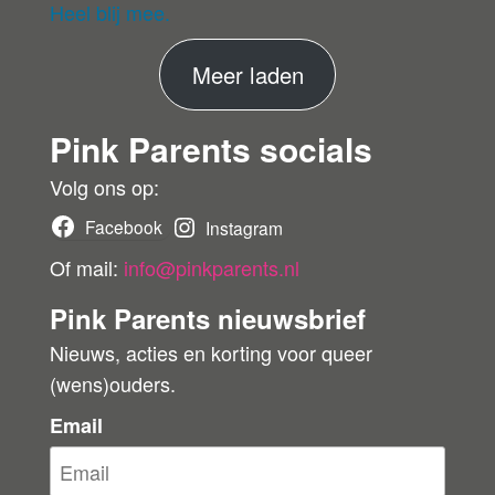
eri
Heel blij mee.
fie
er
M
Meer laden
de
ko
e
pe
Pink Parents socials
e
r
r
Volg ons op:
b
Facebook
Instagram
e
Of mail:
info@pinkparents.nl
o
Pink Parents nieuwsbrief
o
Nieuws, acties en korting voor queer
r
(wens)ouders.
d
e
Email
l