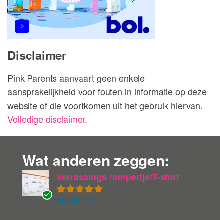
Disclaimer
Pink Parents aanvaart geen enkele
aansprakelijkheid voor fouten in informatie op deze
website of die voortkomen uit het gebruik hiervan.
Volledige disclaimer.
Wat anderen zeggen:
Verrassings rompertje/T-shirt
Maaike V.
Gewaardeer
G
d
5
uit 5
ev