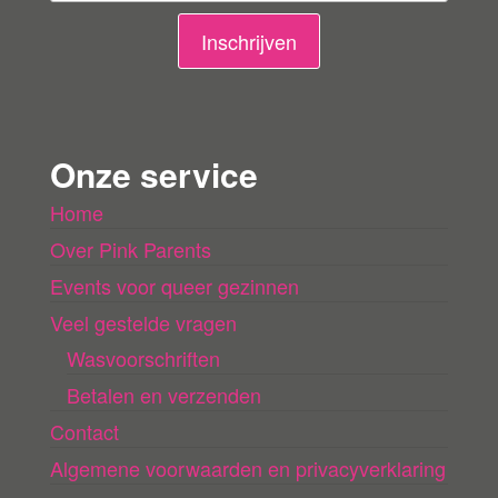
i
n
Inschrijven
g
e
n
Onze service
l
Home
a
Over Pink Parents
d
e
Events voor queer gezinnen
n
Veel gestelde vragen
Wasvoorschriften
Betalen en verzenden
Contact
Algemene voorwaarden en privacyverklaring