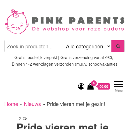
Spring
naar
de
inhoud
Pink Parents
het platform voor roze
(wens)ouders
Gratis feestelijk verpakt | Gratis verzending vanaf €60,-
Binnen 1-2 werkdagen verzonden (m.u.v. schoolvakanties
0
€0.00
Menu
Home
»
Nieuws
»
Pride vieren met je gezin!
0
Pride vieren met je