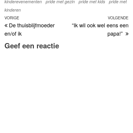
kinderevenementen
pride met gezin
pride met kids
pride met
kinderen
Bericht
Vorig
VORIGE
VOLGENDE
V
De thuisblijfmoeder
“Ik wil ook wel eens een
navigatie
bericht
be
en/of ik
papa!”
Geef een reactie