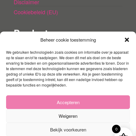
Disclaimer
Cookiebeleid (EU)
Producten
Beheer cookie toestemming
Welkom klein wonder
Rompertjes
We gebruiken technologieën zoals cookies om informatie over je apparaat
op te slaan en/of te raadplegen. We doen dit met als doel om de beste
T-shirts
ervaring te bieden en om gepersonaliseerde advertenties te tonen. Door in
te stemmen met deze technologieën kunnen we gegevens zoals bladeren
Pride collectie
gedrag of unieke ID's op deze site verwerken. Als je geen toestemming
geeft of je toestemming intrekt, kan dit een nadelige invloed hebben op
Babyshower
bepaalde functies en mogelijkheden.
Boeken
Accepteren
Homofiele doek®
Kadopakketten
Weigeren
Speenkoord
0
Bekijk voorkeuren
Speelgoed