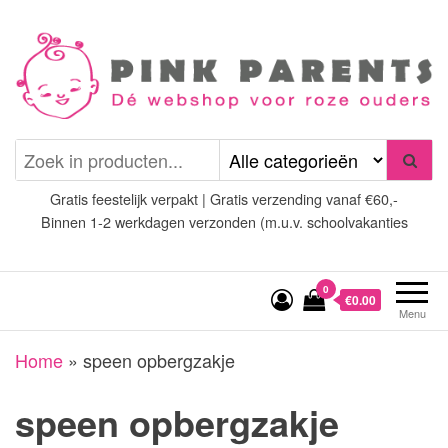
Spring
naar
de
inhoud
Pink Parents
het platform voor roze
(wens)ouders
Gratis feestelijk verpakt | Gratis verzending vanaf €60,-
Binnen 1-2 werkdagen verzonden (m.u.v. schoolvakanties
0
€0.00
Menu
Home
»
speen opbergzakje
speen opbergzakje