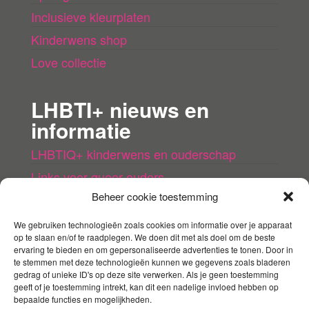
Inclusieve kleurplaten
Kinderwens shop
Love collectie
LHBTI+ nieuws en
informatie
LHBTIQ+ kinderwens en ouderschap
Links voor queer ouders
Beheer cookie toestemming
LHBTI+ (kinder)boeken
Queer agenda
We gebruiken technologieën zoals cookies om informatie over je apparaat
op te slaan en/of te raadplegen. We doen dit met als doel om de beste
ervaring te bieden en om gepersonaliseerde advertenties te tonen. Door in
Mijn account
te stemmen met deze technologieën kunnen we gegevens zoals bladeren
gedrag of unieke ID's op deze site verwerken. Als je geen toestemming
geeft of je toestemming intrekt, kan dit een nadelige invloed hebben op
Contact
bepaalde functies en mogelijkheden.