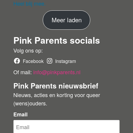
eri
Heel blij mee.
fie
er
M
Meer laden
de
ko
e
pe
Pink Parents socials
e
r
r
Volg ons op:
b
Facebook
Instagram
e
Of mail:
info@pinkparents.nl
o
Pink Parents nieuwsbrief
o
Nieuws, acties en korting voor queer
r
(wens)ouders.
d
e
Email
l