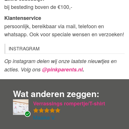
bij besteding boven de €100,-
Klantenservice
persoonlijk, bereikbaar via mail, telefoon en
whatsapp. Ook voor speciale wensen en verzoeken!
INSTRAGRAM
Op instagram delen wij onze laatste nieuwtjes en
acties. Volg ons
@pinkparents.nl
.
Wat anderen zeggen:
Verrassings rompertje/T-shirt
Maaike V.
Gewaardeer
G
d
5
uit 5
ev