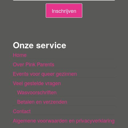
i
n
Inschrijven
g
e
n
Onze service
l
Home
a
Over Pink Parents
d
e
Events voor queer gezinnen
n
Veel gestelde vragen
Wasvoorschriften
Betalen en verzenden
Contact
Algemene voorwaarden en privacyverklaring