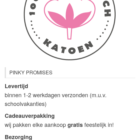
de
op
pr
de
productpagina
PINKY PROMISES
Levertijd
binnen 1-2 werkdagen verzonden (m.u.v.
schoolvakanties)
Cadeauverpakking
wij pakken elke aankoop
feestelijk in!
gratis
Bezorging