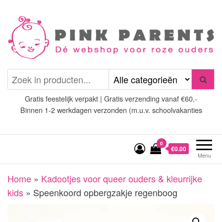
Spring
naar
de
inhoud
Pink Parents
het platform voor roze
(wens)ouders
Gratis feestelijk verpakt | Gratis verzending vanaf €60,-
Binnen 1-2 werkdagen verzonden (m.u.v. schoolvakanties
0
€0.00
Menu
Home
»
Kadootjes voor queer ouders & kleurrijke
kids
»
Speenkoord opbergzakje regenboog