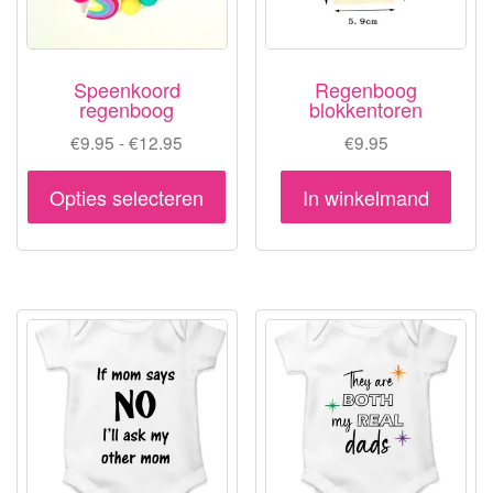
Speenkoord
Regenboog
regenboog
blokkentoren
Prijsklasse:
€
9.95
-
€
12.95
€
9.95
€9.95
Dit
tot
Opties selecteren
In winkelmand
product
€12.95
heeft
meerdere
variaties.
Deze
optie
kan
gekozen
worden
op