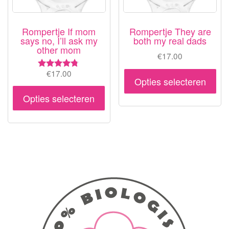
de
productpagina
Rompertje If mom
Rompertje They are
says no, I’ll ask my
both my real dads
other mom
€
17.00
Dit
€
17.00
Waardering
Opties selecteren
4.67
pr
Dit
uit 5
Opties selecteren
hee
product
me
heeft
var
meerdere
De
variaties.
opt
Deze
ka
optie
ge
kan
wo
gekozen
op
worden