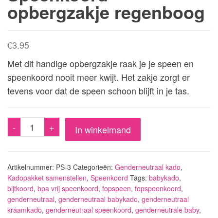
opbergzakje regenboog
€
3.95
Met dit handige opbergzakje raak je je speen en
speenkoord nooit meer kwijt. Het zakje zorgt er
tevens voor dat de speen schoon blijft in je tas.
Speenkoord
-
+
In winkelmand
opbergzakje
regenboog
aantal
Artikelnummer:
PS-3
Categorieën:
Genderneutraal kado
,
Kadopakket samenstellen
,
Speenkoord
Tags:
babykado
,
bijtkoord
,
bpa vrij speenkoord
,
fopspeen
,
fopspeenkoord
,
genderneutraal
,
genderneutraal babykado
,
genderneutraal
kraamkado
,
genderneutraal speenkoord
,
genderneutrale baby
,