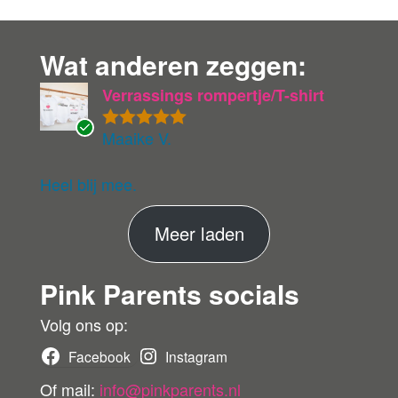
Wat anderen zeggen:
Verrassings rompertje/T-shirt
Maaike V.
Gewaardeer
G
d
5
uit 5
ev
eri
Heel blij mee.
fie
er
M
Meer laden
de
ko
e
pe
Pink Parents socials
e
r
r
Volg ons op:
b
Facebook
Instagram
e
Of mail:
info@pinkparents.nl