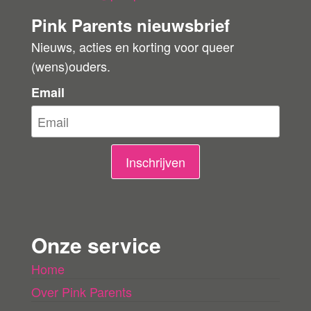
o
Pink Parents nieuwsbrief
o
Nieuws, acties en korting voor queer
r
(wens)ouders.
d
e
Email
l
i
n
Inschrijven
g
e
n
Onze service
l
Home
a
Over Pink Parents
d