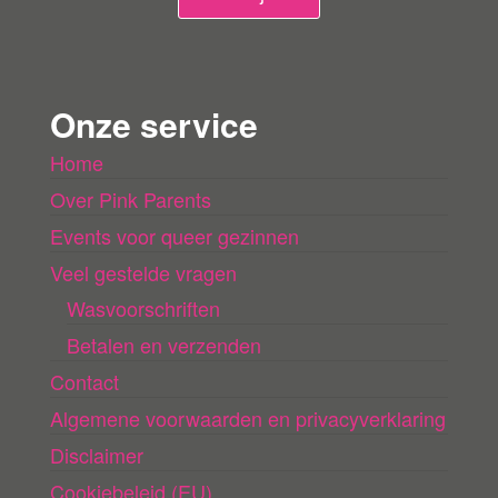
g
e
n
Onze service
l
Home
a
Over Pink Parents
d
e
Events voor queer gezinnen
n
Veel gestelde vragen
Wasvoorschriften
Betalen en verzenden
Contact
Algemene voorwaarden en privacyverklaring
Disclaimer
Cookiebeleid (EU)