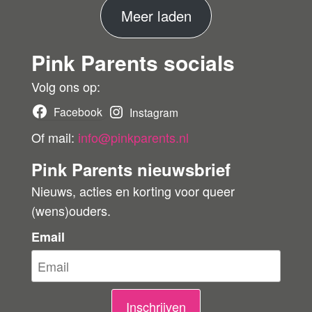
er
M
Meer laden
de
ko
e
pe
Pink Parents socials
e
r
r
Volg ons op:
b
Facebook
Instagram
e
Of mail:
info@pinkparents.nl
o
Pink Parents nieuwsbrief
o
Nieuws, acties en korting voor queer
r
(wens)ouders.
d
e
Email
l
i
n
Inschrijven