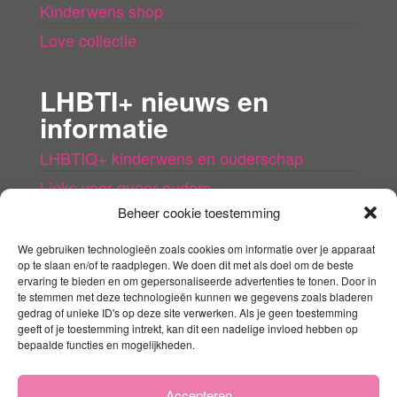
Kinderwens shop
Love collectie
LHBTI+ nieuws en
informatie
LHBTIQ+ kinderwens en ouderschap
Links voor queer ouders
Beheer cookie toestemming
LHBTI+ (kinder)boeken
Queer agenda
We gebruiken technologieën zoals cookies om informatie over je apparaat
op te slaan en/of te raadplegen. We doen dit met als doel om de beste
ervaring te bieden en om gepersonaliseerde advertenties te tonen. Door in
Mijn account
te stemmen met deze technologieën kunnen we gegevens zoals bladeren
gedrag of unieke ID's op deze site verwerken. Als je geen toestemming
geeft of je toestemming intrekt, kan dit een nadelige invloed hebben op
Contact
bepaalde functies en mogelijkheden.
Mijn account
Winkelmandje
Accepteren