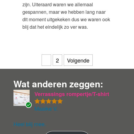
zijn. Uiteraard waren we allemaal
gespannen, maar we hebben lang naar
dit moment uitgekeken dus we waren ook
blij dat het eindelijk zo ver was.
Berichten
1
2
Volgende
paginering
Wat anderen zeggen:
Verrassings rompertje/T-shirt
Maaike V.
Gewaardeer
G
d
5
uit 5
ev
eri
Heel blij mee.
fie