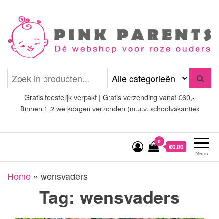
Spring
naar
de
inhoud
Pink Parents
het platform voor roze
(wens)ouders
Gratis feestelijk verpakt | Gratis verzending vanaf €60,-
Binnen 1-2 werkdagen verzonden (m.u.v. schoolvakanties
0
€0.00
Menu
Home
»
wensvaders
Tag:
wensvaders