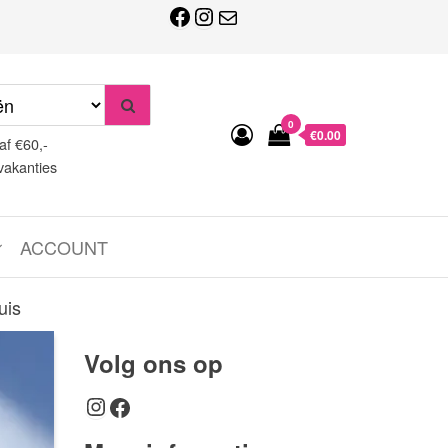
Facebook
Instagram
E-mail
0
€0.00
af €60,-
vakanties
ACCOUNT
uis
Volg ons op
Instagram
Facebook