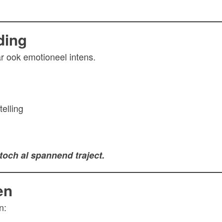
ding
ar ook emotioneel intens.
elling
n
toch al spannend traject.
en
n: