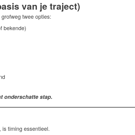
asis van je traject)
 grofweg twee opties:
of bekende)
ind
st onderschatte stap.
is timing essentieel.