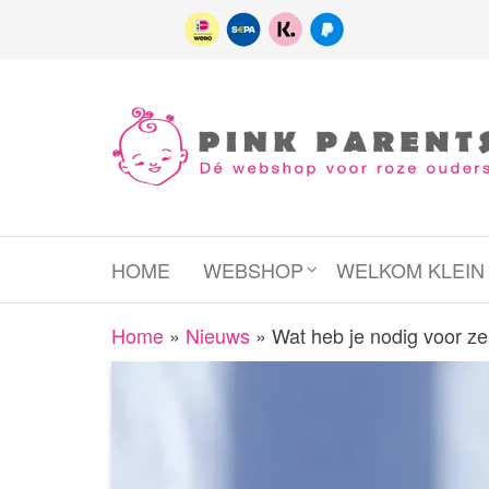
Spring
naar
de
inhoud
Pink
het platform
voor roze
Parents
(wens)ouders
HOME
WEBSHOP
WELKOM KLEI
Home
»
Nieuws
»
Wat heb je nodig voor ze